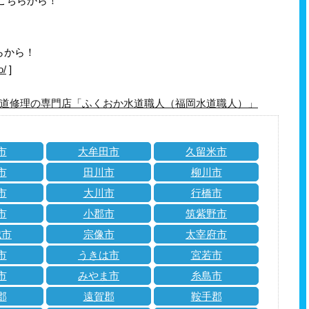
はこちらから！
らから！
o/
]
道修理の専門店「ふくおか水道職人（福岡水道職人）」
市
大牟田市
久留米市
市
田川市
柳川市
市
大川市
行橋市
市
小郡市
筑紫野市
城市
宗像市
太宰府市
市
うきは市
宮若市
市
みやま市
糸島市
郡
遠賀郡
鞍手郡