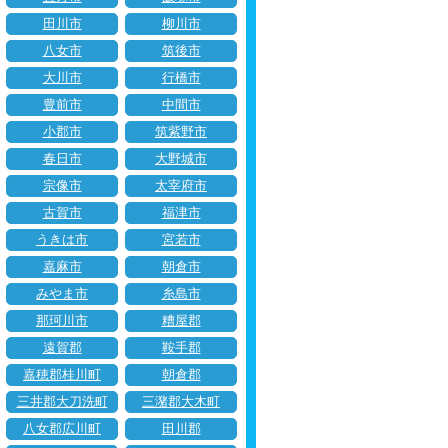
田川市
柳川市
八女市
筑後市
大川市
行橋市
豊前市
中間市
小郡市
筑紫野市
春日市
大野城市
宗像市
太宰府市
古賀市
福津市
うきは市
宮若市
嘉麻市
朝倉市
みやま市
糸島市
那珂川市
糟屋郡
遠賀郡
鞍手郡
嘉穂郡桂川町
朝倉郡
三井郡大刀洗町
三潴郡大木町
八女郡広川町
田川郡