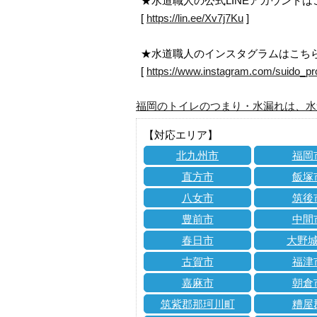
★水道職人の公式LINEアカウント
[
https://lin.ee/Xv7j7Ku
]
★水道職人のインスタグラムはこち
[
https://www.instagram.com/suido_pr
福岡のトイレのつまり・水漏れは、水
【対応エリア】
北九州市
福岡
直方市
飯塚
八女市
筑後
豊前市
中間
春日市
大野
古賀市
福津
嘉麻市
朝倉
筑紫郡那珂川町
糟屋