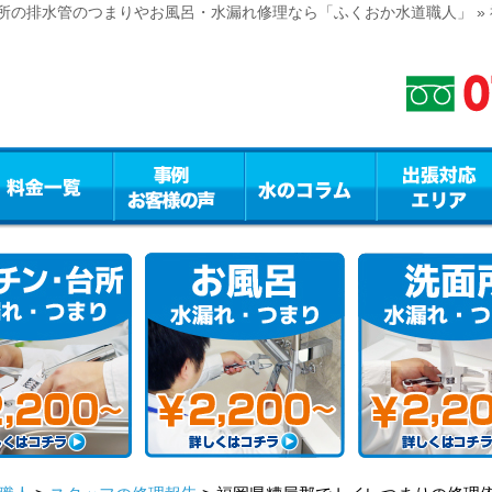
所の排水管のつまりやお風呂・水漏れ修理なら「ふくおか水道職人」 »