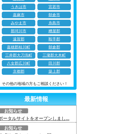
うきは市
宮若市
嘉麻市
朝倉市
みやま市
糸島市
那珂川市
糟屋郡
遠賀郡
鞍手郡
嘉穂郡桂川町
朝倉郡
三井郡大刀洗町
三潴郡大木町
八女郡広川町
田川郡
京都郡
築上郡
その他の地域の方もご相談ください！
最新情報
お知らせ
ポータルサイトをオープンしまし...
お知らせ