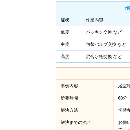
作
症状
作業内容
低度
パッキン交換 など
中度
切替バルブ交換 など
高度
混合水栓交換 など
事例内容
浴室
所要時間
60分
解決方法
切替
解決までの流れ
お伺
てお