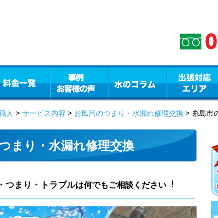
職人
>
サービス内容
>
お風呂のつまり・水漏れ修理交換
> 糸島
つまり・水漏れ修理交換
・つまり・トラブル
は何でもご相談ください︕