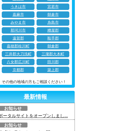
うきは市
宮若市
嘉麻市
朝倉市
みやま市
糸島市
那珂川市
糟屋郡
遠賀郡
鞍手郡
嘉穂郡桂川町
朝倉郡
三井郡大刀洗町
三潴郡大木町
八女郡広川町
田川郡
京都郡
築上郡
その他の地域の方もご相談ください！
最新情報
お知らせ
ポータルサイトをオープンしまし...
お知らせ