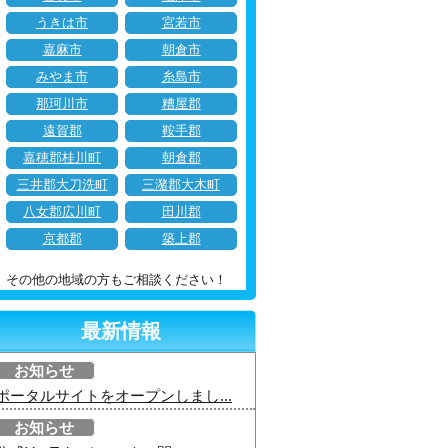
うきは市
宮若市
嘉麻市
朝倉市
みやま市
糸島市
那珂川市
糟屋郡
遠賀郡
鞍手郡
嘉穂郡桂川町
朝倉郡
三井郡大刀洗町
三潴郡大木町
八女郡広川町
田川郡
京都郡
築上郡
その他の地域の方もご相談ください！
最新情報
お知らせ
ポータルサイトをオープンしまし...
お知らせ