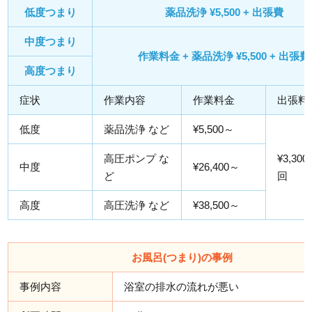
低度つまり
薬品洗浄 ¥5,500 + 出張費
中度つまり
作業料金 + 薬品洗浄 ¥5,500 + 出張費
高度つまり
症状
作業内容
作業料金
出張料
低度
薬品洗浄 など
¥5,500～
高圧ポンプ な
¥3,300
中度
¥26,400～
ど
回
高度
高圧洗浄 など
¥38,500～
お風呂(つまり)の事例
事例内容
浴室の排水の流れが悪い