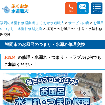
電話
メール
福岡の水漏れ修理業者 ふくおか水道職人
>
サービス内容
>
お風呂
のつまり・水漏れ修理交換
> 福岡市のお風呂のつまり・水漏れ修
理交換
福岡市のお風呂のつまり・水漏れ修理交換
修理・水漏れ・つまり・トラブル
の
は何でも
お風呂
ご相談ください︕