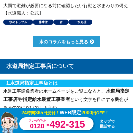
大雨で避難が必要になる前に確認したい行動と水まわりの備え
【水道職人：公式】
水のトラブル
排水管
音
下水処理
水のコラムをもっと見る
水道局指定工事店について
1.水道局指定工事店とは
水道局指定
水道工事請負業者のホームページをご覧になると、
や
工事店
指定給水装置工事業者
という文字を目にする機会が
あるのではないでしょうか。
24
365
WEB限定
2000
時間
日受付！
円OFF！
工事業者にとっては常識的なワードになるのですが、一般の方
-492-315
フリーダイヤル
タップで
水道局指定工事店
には
であることとそうでないことにどうい
0120
電話する
った違いがあるかわからない方もいらっしゃるでしょう。