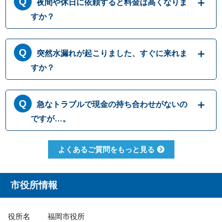
夜間や休日に依頼すると料金は高くなりま
すか？
水道職人では、時間帯や曜日による料金の割
突然水漏れが起こりました、すぐに来れま
り増しは行っておりません。休日祝日問わ
ず、お盆や年末年始でも困りの際にはいつで
すか？
もお電話ください。
現場近くのスタッフが空いている場合、最短1
急なトラブルで現金の持ち合わせがないの
5分～45分程度で急行いたします。お伺いする
スタッフの現場住所や予約状況、交通状況な
ですが…。
どによりもう少しお時間をいただく場合がご
ざいます。
まずはトラブル解決が優先です。お支払方法
よくあるご質問をもっと見る
は現金以外にも、クレジットカード・銀行振
込・コンビニ決済・QR決済と、ご都合にあっ
た方法をお選びいただけますので、ご安心く
市役所情報
ださい。
役所名
福岡市役所