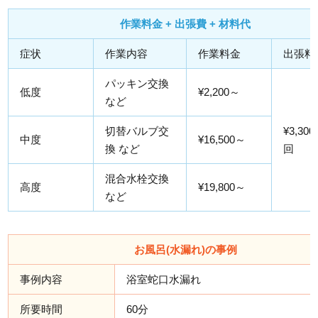
作業料金 + 出張費 + 材料代
症状
作業内容
作業料金
出張料
パッキン交換
低度
¥2,200～
など
切替バルブ交
¥3,300
中度
¥16,500～
換 など
回
混合水栓交換
高度
¥19,800～
など
お風呂(水漏れ)の事例
事例内容
浴室蛇口水漏れ
所要時間
60分