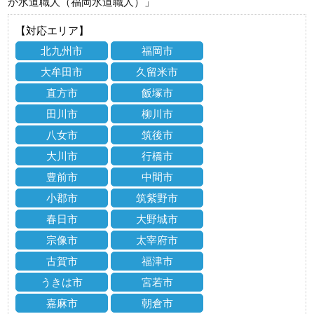
か水道職人（福岡水道職人）」
【対応エリア】
北九州市
福岡市
大牟田市
久留米市
直方市
飯塚市
田川市
柳川市
八女市
筑後市
大川市
行橋市
豊前市
中間市
小郡市
筑紫野市
春日市
大野城市
宗像市
太宰府市
古賀市
福津市
うきは市
宮若市
嘉麻市
朝倉市