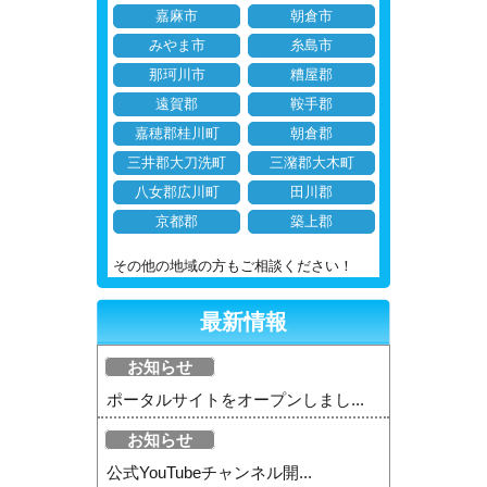
嘉麻市
朝倉市
みやま市
糸島市
那珂川市
糟屋郡
遠賀郡
鞍手郡
嘉穂郡桂川町
朝倉郡
三井郡大刀洗町
三潴郡大木町
八女郡広川町
田川郡
京都郡
築上郡
その他の地域の方もご相談ください！
最新情報
お知らせ
ポータルサイトをオープンしまし...
お知らせ
公式YouTubeチャンネル開...