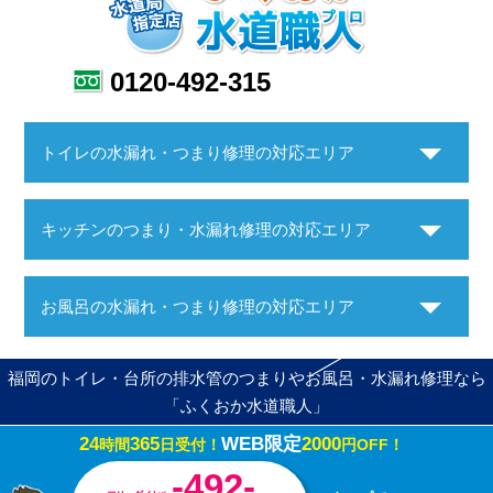
0120-492-315
トイレの水漏れ・つまり修理の対応エリア
キッチンのつまり・水漏れ修理の対応エリア
お風呂の水漏れ・つまり修理の対応エリア
福岡のトイレ・台所の排水管のつまりやお風呂・水漏れ修理なら
「ふくおか水道職人」
24
365
WEB限定
2000
時間
日受付！
円OFF！
Copyright ©ふくおか水道職人. All Rights Reserved.
-492-