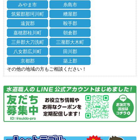
みやま市
糸島市
筑紫郡那珂川町
糟屋郡
遠賀郡
鞍手郡
嘉穂郡桂川町
朝倉郡
三井郡大刀洗町
三潴郡大木町
八女郡広川町
田川郡
京都郡
築上郡
その他の地域の方もご相談ください！