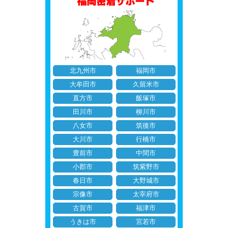
北九州市
福岡市
大牟田市
久留米市
直方市
飯塚市
田川市
柳川市
八女市
筑後市
大川市
行橋市
豊前市
中間市
小郡市
筑紫野市
春日市
大野城市
宗像市
太宰府市
古賀市
福津市
うきは市
宮若市