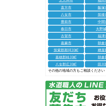
北九州市
福岡
直方市
飯塚
八女市
筑後
豊前市
中間
春日市
大野
古賀市
福津
嘉麻市
朝倉
筑紫郡那珂川町
糟屋
嘉穂郡桂川町
朝倉
八女郡広川町
田川
その他の地域の方もご相談ください