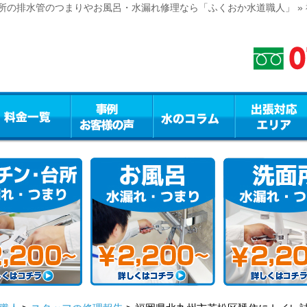
所の排水管のつまりやお風呂・水漏れ修理なら「ふくおか水道職人」 »