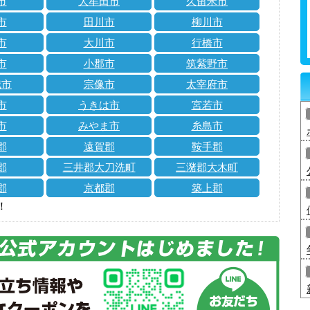
市
大牟田市
久留米市
市
田川市
柳川市
市
大川市
行橋市
市
小郡市
筑紫野市
城市
宗像市
太宰府市
市
うきは市
宮若市
市
みやま市
糸島市
郡
遠賀郡
鞍手郡
郡
三井郡大刀洗町
三潴郡大木町
郡
京都郡
築上郡
！