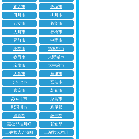
直方市
飯塚市
田川市
柳川市
八女市
筑後市
大川市
行橋市
豊前市
中間市
小郡市
筑紫野市
春日市
大野城市
宗像市
太宰府市
古賀市
福津市
うきは市
宮若市
嘉麻市
朝倉市
みやま市
糸島市
那珂川市
糟屋郡
遠賀郡
鞍手郡
嘉穂郡桂川町
朝倉郡
三井郡大刀洗町
三潴郡大木町