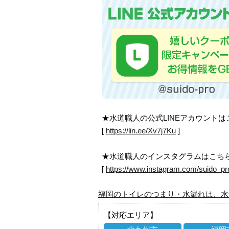
★水道職人の公式LINEアカウント
[
https://lin.ee/Xv7j7Ku
]
★水道職人のインスタグラムはこち
[
https://www.instagram.com/suido_pr
福岡のトイレのつまり・水漏れは、水
【対応エリア】