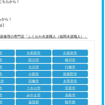
はこちらから！
らから！
o/
]
道修理の専門店「ふくおか水道職人（福岡水道職人）」
市
大牟田市
久留米市
市
田川市
柳川市
市
大川市
行橋市
市
小郡市
筑紫野市
城市
宗像市
太宰府市
市
うきは市
宮若市
市
みやま市
糸島市
郡
遠賀郡
鞍手郡