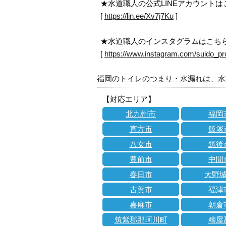
★水道職人の公式LINEアカウント
[
https://lin.ee/Xv7j7Ku
]
★水道職人のインスタグラムはこち
[
https://www.instagram.com/suido_pr
福岡のトイレのつまり・水漏れは、水
【対応エリア】
北九州市
福岡
直方市
飯塚
八女市
筑後
豊前市
中間
春日市
大野
古賀市
福津
嘉麻市
朝倉
筑紫郡那珂川町
糟屋