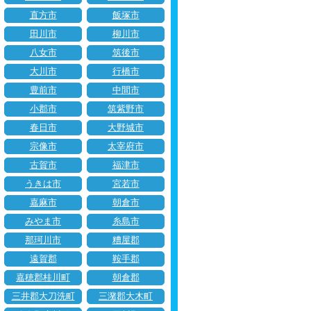
直方市
飯塚市
田川市
柳川市
八女市
筑後市
大川市
行橋市
豊前市
中間市
小郡市
筑紫野市
春日市
大野城市
宗像市
太宰府市
古賀市
福津市
うきは市
宮若市
嘉麻市
朝倉市
みやま市
糸島市
那珂川市
糟屋郡
遠賀郡
鞍手郡
嘉穂郡桂川町
朝倉郡
三井郡大刀洗町
三潴郡大木町