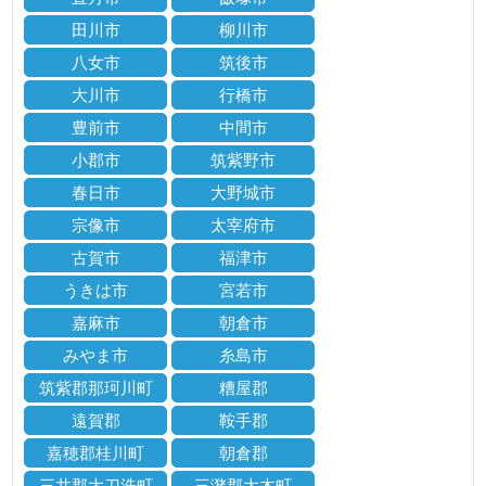
田川市
柳川市
八女市
筑後市
大川市
行橋市
豊前市
中間市
小郡市
筑紫野市
春日市
大野城市
宗像市
太宰府市
古賀市
福津市
うきは市
宮若市
嘉麻市
朝倉市
みやま市
糸島市
筑紫郡那珂川町
糟屋郡
遠賀郡
鞍手郡
嘉穂郡桂川町
朝倉郡
三井郡大刀洗町
三潴郡大木町