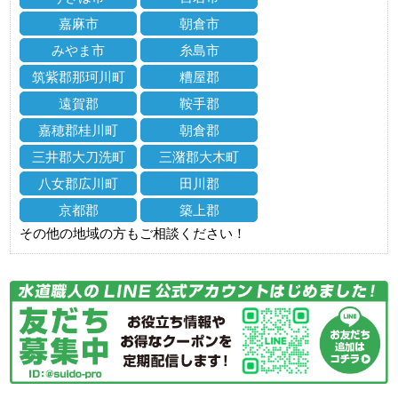
嘉麻市
朝倉市
みやま市
糸島市
筑紫郡那珂川町
糟屋郡
遠賀郡
鞍手郡
嘉穂郡桂川町
朝倉郡
三井郡大刀洗町
三潴郡大木町
八女郡広川町
田川郡
京都郡
築上郡
その他の地域の方もご相談ください！