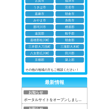
古賀市
福津市
うきは市
宮若市
嘉麻市
朝倉市
みやま市
糸島市
那珂川市
糟屋郡
遠賀郡
鞍手郡
嘉穂郡桂川町
朝倉郡
三井郡大刀洗町
三潴郡大木町
八女郡広川町
田川郡
京都郡
築上郡
その他の地域の方もご相談ください！
最新情報
お知らせ
ポータルサイトをオープンしまし...
お知らせ