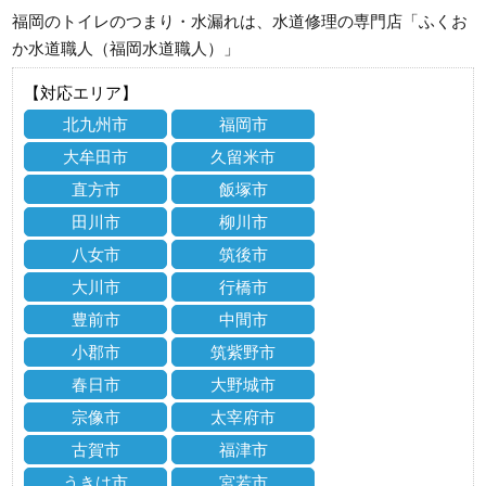
福岡のトイレのつまり・水漏れは、水道修理の専門店「ふくお
か水道職人（福岡水道職人）」
【対応エリア】
北九州市
福岡市
大牟田市
久留米市
直方市
飯塚市
田川市
柳川市
八女市
筑後市
大川市
行橋市
豊前市
中間市
小郡市
筑紫野市
春日市
大野城市
宗像市
太宰府市
古賀市
福津市
うきは市
宮若市