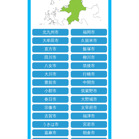
北九州市
福岡市
大牟田市
久留米市
直方市
飯塚市
田川市
柳川市
八女市
筑後市
大川市
行橋市
豊前市
中間市
小郡市
筑紫野市
春日市
大野城市
宗像市
太宰府市
古賀市
福津市
うきは市
宮若市
嘉麻市
朝倉市