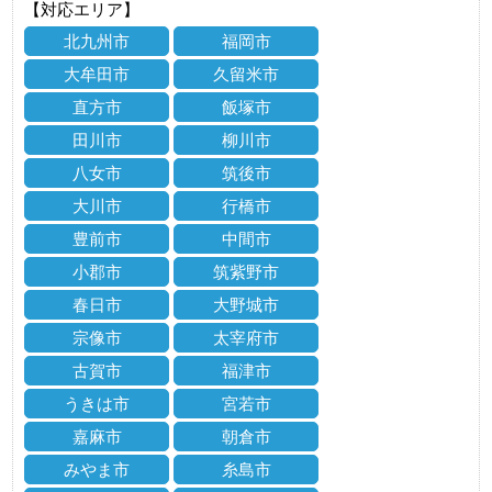
【対応エリア】
北九州市
福岡市
大牟田市
久留米市
直方市
飯塚市
田川市
柳川市
八女市
筑後市
大川市
行橋市
豊前市
中間市
小郡市
筑紫野市
春日市
大野城市
宗像市
太宰府市
古賀市
福津市
うきは市
宮若市
嘉麻市
朝倉市
みやま市
糸島市