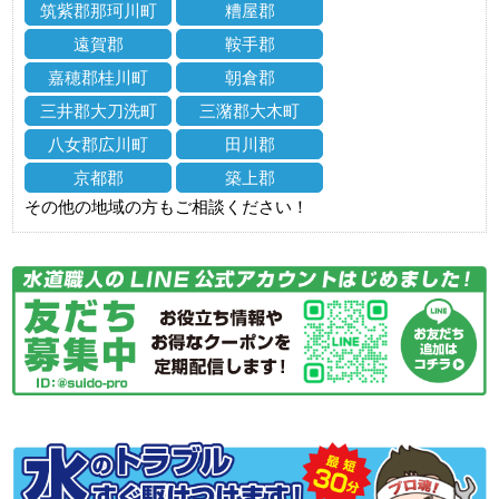
筑紫郡那珂川町
糟屋郡
遠賀郡
鞍手郡
嘉穂郡桂川町
朝倉郡
三井郡大刀洗町
三潴郡大木町
八女郡広川町
田川郡
京都郡
築上郡
その他の地域の方もご相談ください！