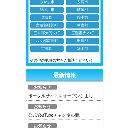
みやま市
糸島市
那珂川市
糟屋郡
遠賀郡
鞍手郡
嘉穂郡桂川町
朝倉郡
三井郡大刀洗町
三潴郡大木町
八女郡広川町
田川郡
京都郡
築上郡
その他の地域の方もご相談ください！
最新情報
お知らせ
ポータルサイトをオープンしまし...
お知らせ
公式YouTubeチャンネル開...
お知らせ