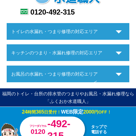
0120-492-315
トイレの水漏れ・つまり修理の対応エリア
キッチンのつまり・水漏れ修理の対応エリア
お風呂の水漏れ・つまり修理の対応エリア
福岡のトイレ・台所の排水管のつまりやお風呂・水漏れ修理なら
「ふくおか水道職人」
24
365
WEB限定
2000
時間
日受付！
円OFF！
Copyright ©ふくおか水道職人. All Rights Reserved.
-492-
フリーダイヤル
タップで
0120
電話する
315