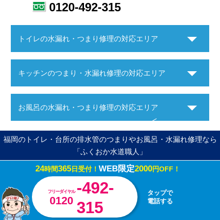
0120-492-315
トイレの水漏れ・つまり修理の対応エリア
キッチンのつまり・水漏れ修理の対応エリア
お風呂の水漏れ・つまり修理の対応エリア
福岡のトイレ・台所の排水管のつまりやお風呂・水漏れ修理なら
「ふくおか水道職人」
24
365
WEB限定
2000
時間
日受付！
円OFF！
Copyright ©ふくおか水道職人. All Rights Reserved.
-492-
フリーダイヤル
タップで
0120
電話する
315