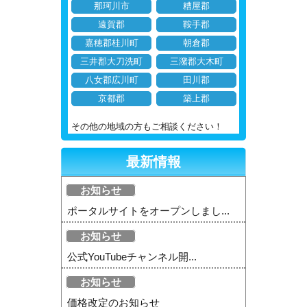
那珂川市
糟屋郡
遠賀郡
鞍手郡
嘉穂郡桂川町
朝倉郡
三井郡大刀洗町
三潴郡大木町
八女郡広川町
田川郡
京都郡
築上郡
その他の地域の方もご相談ください！
最新情報
お知らせ
ポータルサイトをオープンしまし...
お知らせ
公式YouTubeチャンネル開...
お知らせ
価格改定のお知らせ