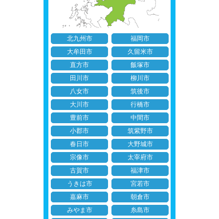
北九州市
福岡市
大牟田市
久留米市
直方市
飯塚市
田川市
柳川市
八女市
筑後市
大川市
行橋市
豊前市
中間市
小郡市
筑紫野市
春日市
大野城市
宗像市
太宰府市
古賀市
福津市
うきは市
宮若市
嘉麻市
朝倉市
みやま市
糸島市