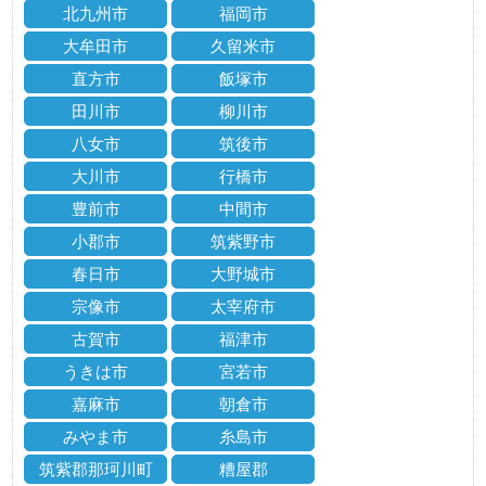
北九州市
福岡市
大牟田市
久留米市
直方市
飯塚市
田川市
柳川市
八女市
筑後市
大川市
行橋市
豊前市
中間市
小郡市
筑紫野市
春日市
大野城市
宗像市
太宰府市
古賀市
福津市
うきは市
宮若市
嘉麻市
朝倉市
みやま市
糸島市
筑紫郡那珂川町
糟屋郡