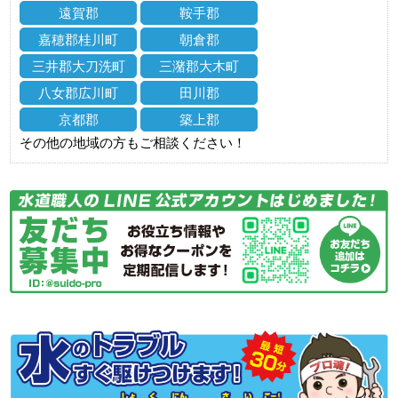
遠賀郡
鞍手郡
嘉穂郡桂川町
朝倉郡
三井郡大刀洗町
三潴郡大木町
八女郡広川町
田川郡
京都郡
築上郡
その他の地域の方もご相談ください！