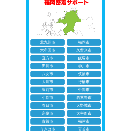
北九州市
福岡市
大牟田市
久留米市
直方市
飯塚市
田川市
柳川市
八女市
筑後市
大川市
行橋市
豊前市
中間市
小郡市
筑紫野市
春日市
大野城市
宗像市
太宰府市
古賀市
福津市
うきは市
宮若市