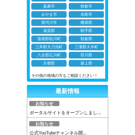
嘉麻市
朝倉市
みやま市
糸島市
那珂川市
糟屋郡
遠賀郡
鞍手郡
嘉穂郡桂川町
朝倉郡
三井郡大刀洗町
三潴郡大木町
八女郡広川町
田川郡
京都郡
築上郡
その他の地域の方もご相談ください！
最新情報
お知らせ
ポータルサイトをオープンしまし...
お知らせ
公式YouTubeチャンネル開...