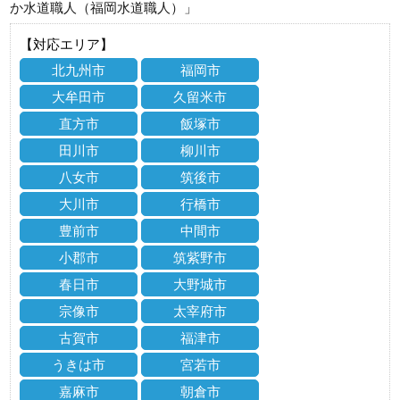
か水道職人（福岡水道職人）」
【対応エリア】
北九州市
福岡市
大牟田市
久留米市
直方市
飯塚市
田川市
柳川市
八女市
筑後市
大川市
行橋市
豊前市
中間市
小郡市
筑紫野市
春日市
大野城市
宗像市
太宰府市
古賀市
福津市
うきは市
宮若市
嘉麻市
朝倉市