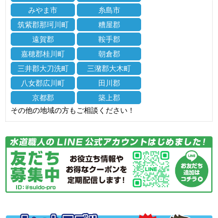
みやま市
糸島市
筑紫郡那珂川町
糟屋郡
遠賀郡
鞍手郡
嘉穂郡桂川町
朝倉郡
三井郡大刀洗町
三潴郡大木町
八女郡広川町
田川郡
京都郡
築上郡
その他の地域の方もご相談ください！