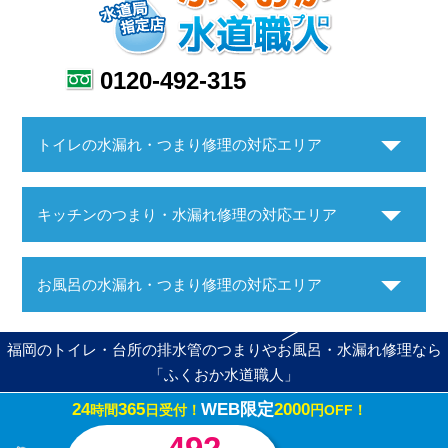
0120-492-315
トイレの水漏れ・つまり修理の対応エリア
キッチンのつまり・水漏れ修理の対応エリア
お風呂の水漏れ・つまり修理の対応エリア
福岡のトイレ・台所の排水管のつまりやお風呂・水漏れ修理なら
「ふくおか水道職人」
24
365
WEB限定
2000
時間
日受付！
円OFF！
Copyright ©ふくおか水道職人. All Rights Reserved.