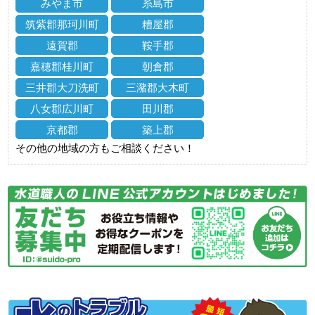
みやま市
糸島市
筑紫郡那珂川町
糟屋郡
遠賀郡
鞍手郡
嘉穂郡桂川町
朝倉郡
三井郡大刀洗町
三潴郡大木町
八女郡広川町
田川郡
京都郡
築上郡
その他の地域の方もご相談ください！