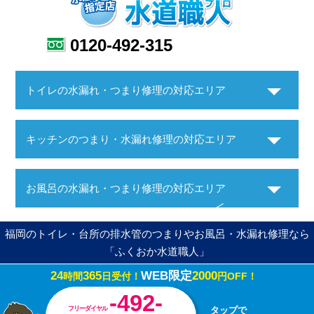
0120-492-315
トイレの水漏れ・つまり修理の対応エリア
キッチンのつまり・水漏れ修理の対応エリア
お風呂の水漏れ・つまり修理の対応エリア
福岡のトイレ・台所の排水管のつまりやお風呂・水漏れ修理なら
「ふくおか水道職人」
24
365
WEB限定
2000
時間
日受付！
円OFF！
Copyright ©ふくおか水道職人. All Rights Reserved.
-492-
フリーダイヤル
タップで