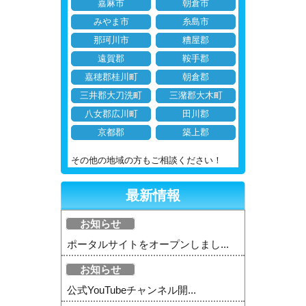
嘉麻市
朝倉市
みやま市
糸島市
那珂川市
糟屋郡
遠賀郡
鞍手郡
嘉穂郡桂川町
朝倉郡
三井郡大刀洗町
三潴郡大木町
八女郡広川町
田川郡
京都郡
築上郡
その他の地域の方もご相談ください！
最新情報
お知らせ
ポータルサイトをオープンしまし...
お知らせ
公式YouTubeチャンネル開...