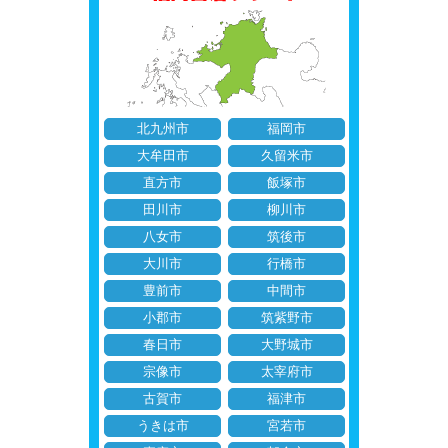
北九州市
福岡市
大牟田市
久留米市
直方市
飯塚市
田川市
柳川市
八女市
筑後市
大川市
行橋市
豊前市
中間市
小郡市
筑紫野市
春日市
大野城市
宗像市
太宰府市
古賀市
福津市
うきは市
宮若市