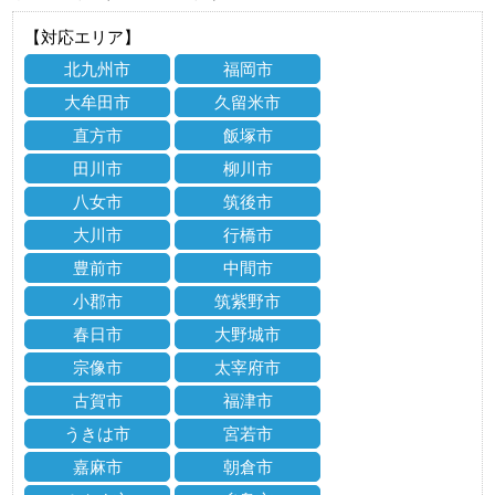
【対応エリア】
北九州市
福岡市
大牟田市
久留米市
直方市
飯塚市
田川市
柳川市
八女市
筑後市
大川市
行橋市
豊前市
中間市
小郡市
筑紫野市
春日市
大野城市
宗像市
太宰府市
古賀市
福津市
うきは市
宮若市
嘉麻市
朝倉市