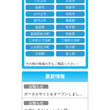
うきは市
宮若市
嘉麻市
朝倉市
みやま市
糸島市
那珂川市
糟屋郡
遠賀郡
鞍手郡
嘉穂郡桂川町
朝倉郡
三井郡大刀洗町
三潴郡大木町
八女郡広川町
田川郡
京都郡
築上郡
その他の地域の方もご相談ください！
最新情報
お知らせ
ポータルサイトをオープンしまし...
お知らせ