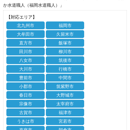
か水道職人（福岡水道職人）」
【対応エリア】
北九州市
福岡市
大牟田市
久留米市
直方市
飯塚市
田川市
柳川市
八女市
筑後市
大川市
行橋市
豊前市
中間市
小郡市
筑紫野市
春日市
大野城市
宗像市
太宰府市
古賀市
福津市
うきは市
宮若市
嘉麻市
朝倉市