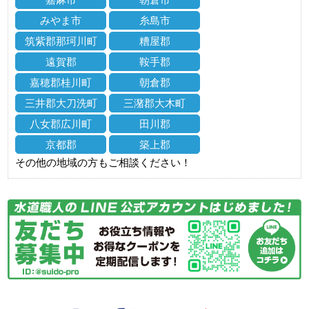
みやま市
糸島市
筑紫郡那珂川町
糟屋郡
遠賀郡
鞍手郡
嘉穂郡桂川町
朝倉郡
三井郡大刀洗町
三潴郡大木町
八女郡広川町
田川郡
京都郡
築上郡
その他の地域の方もご相談ください！