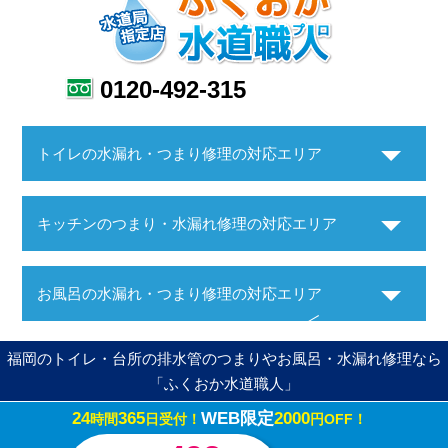
0120-492-315
トイレの水漏れ・つまり修理の対応エリア
キッチンのつまり・水漏れ修理の対応エリア
お風呂の水漏れ・つまり修理の対応エリア
福岡のトイレ・台所の排水管のつまりやお風呂・水漏れ修理なら
「ふくおか水道職人」
24
365
WEB限定
2000
時間
日受付！
円OFF！
Copyright ©ふくおか水道職人. All Rights Reserved.