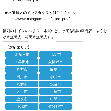
[
https://lin.ee/Xv7j7Ku
]
★水道職人のインスタグラムはこちらから！
[
https://www.instagram.com/suido_pro/
]
福岡のトイレのつまり・水漏れは、水道修理の専門店「ふくお
か水道職人（福岡水道職人）」
【対応エリア】
北九州市
福岡市
大牟田市
久留米市
直方市
飯塚市
田川市
柳川市
八女市
筑後市
大川市
行橋市
豊前市
中間市
小郡市
筑紫野市