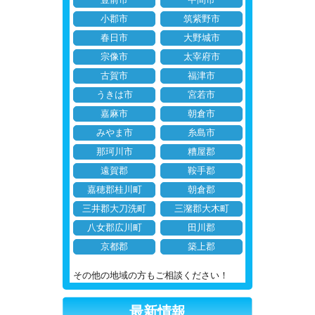
小郡市
筑紫野市
春日市
大野城市
宗像市
太宰府市
古賀市
福津市
うきは市
宮若市
嘉麻市
朝倉市
みやま市
糸島市
那珂川市
糟屋郡
遠賀郡
鞍手郡
嘉穂郡桂川町
朝倉郡
三井郡大刀洗町
三潴郡大木町
八女郡広川町
田川郡
京都郡
築上郡
その他の地域の方もご相談ください！
最新情報