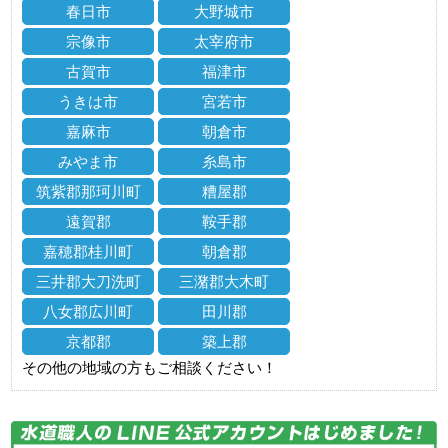
春日市
大野城市
宗像市
太宰府市
古賀市
福津市
うきは市
宮若市
嘉麻市
朝倉市
みやま市
糸島市
筑紫郡那珂川町
糟屋郡
遠賀郡
鞍手郡
嘉穂郡桂川町
朝倉郡
三井郡大刀洗町
三潴郡大木町
八女郡広川町
田川郡
京都郡
築上郡
その他の地域の方もご相談ください！