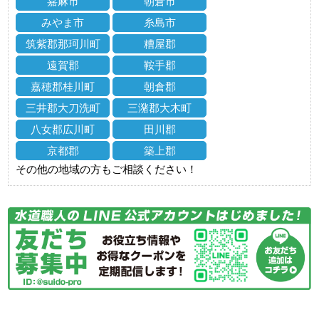
嘉麻市
朝倉市
みやま市
糸島市
筑紫郡那珂川町
糟屋郡
遠賀郡
鞍手郡
嘉穂郡桂川町
朝倉郡
三井郡大刀洗町
三潴郡大木町
八女郡広川町
田川郡
京都郡
築上郡
その他の地域の方もご相談ください！