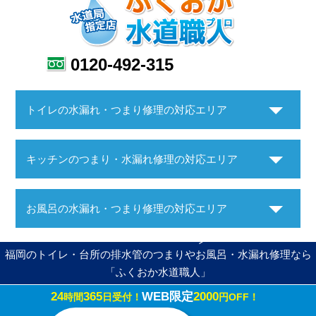
0120-492-315
トイレの水漏れ・つまり修理の対応エリア
キッチンのつまり・水漏れ修理の対応エリア
お風呂の水漏れ・つまり修理の対応エリア
福岡のトイレ・台所の排水管のつまりやお風呂・水漏れ修理なら
「ふくおか水道職人」
24
365
WEB限定
2000
時間
日受付！
円OFF！
Copyright ©ふくおか水道職人. All Rights Reserved.