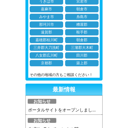
うきは市
宮若市
嘉麻市
朝倉市
みやま市
糸島市
那珂川市
糟屋郡
遠賀郡
鞍手郡
嘉穂郡桂川町
朝倉郡
三井郡大刀洗町
三潴郡大木町
八女郡広川町
田川郡
京都郡
築上郡
その他の地域の方もご相談ください！
最新情報
お知らせ
ポータルサイトをオープンしまし...
お知らせ