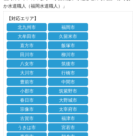
か水道職人（福岡水道職人）」
【対応エリア】
北九州市
福岡市
大牟田市
久留米市
直方市
飯塚市
田川市
柳川市
八女市
筑後市
大川市
行橋市
豊前市
中間市
小郡市
筑紫野市
春日市
大野城市
宗像市
太宰府市
古賀市
福津市
うきは市
宮若市