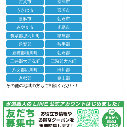
古賀市
福津市
うきは市
宮若市
嘉麻市
朝倉市
みやま市
糸島市
筑紫郡那珂川町
糟屋郡
遠賀郡
鞍手郡
嘉穂郡桂川町
朝倉郡
三井郡大刀洗町
三潴郡大木町
八女郡広川町
田川郡
京都郡
築上郡
その他の地域の方もご相談ください！