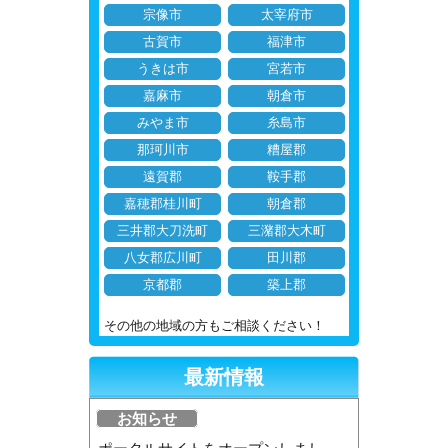
宗像市
太宰府市
古賀市
福津市
うきは市
宮若市
嘉麻市
朝倉市
みやま市
糸島市
那珂川市
糟屋郡
遠賀郡
鞍手郡
嘉穂郡桂川町
朝倉郡
三井郡大刀洗町
三潴郡大木町
八女郡広川町
田川郡
京都郡
築上郡
その他の地域の方もご相談ください！
最新情報
お知らせ