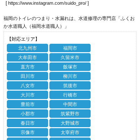
[
https://www.instagram.com/suido_pro/
]
福岡のトイレのつまり・水漏れは、水道修理の専門店「ふくお
か水道職人（福岡水道職人）」
【対応エリア】
北九州市
福岡市
大牟田市
久留米市
直方市
飯塚市
田川市
柳川市
八女市
筑後市
大川市
行橋市
豊前市
中間市
小郡市
筑紫野市
春日市
大野城市
宗像市
太宰府市