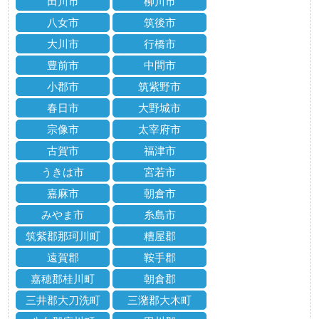
田川市
柳川市
八女市
筑後市
大川市
行橋市
豊前市
中間市
小郡市
筑紫野市
春日市
大野城市
宗像市
太宰府市
古賀市
福津市
うきは市
宮若市
嘉麻市
朝倉市
みやま市
糸島市
筑紫郡那珂川町
糟屋郡
遠賀郡
鞍手郡
嘉穂郡桂川町
朝倉郡
三井郡大刀洗町
三潴郡大木町