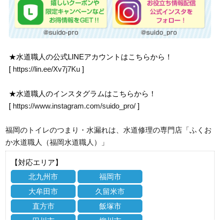
★水道職人の公式LINEアカウントはこちらから！
[
https://lin.ee/Xv7j7Ku
]
★水道職人のインスタグラムはこちらから！
[
https://www.instagram.com/suido_pro/
]
福岡のトイレのつまり・水漏れは、水道修理の専門店「ふくお
か水道職人（福岡水道職人）」
【対応エリア】
北九州市
福岡市
大牟田市
久留米市
直方市
飯塚市