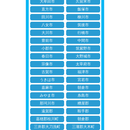
大牟田市
久留米市
直方市
飯塚市
田川市
柳川市
八女市
筑後市
大川市
行橋市
豊前市
中間市
小郡市
筑紫野市
春日市
大野城市
宗像市
太宰府市
古賀市
福津市
うきは市
宮若市
嘉麻市
朝倉市
みやま市
糸島市
那珂川市
糟屋郡
遠賀郡
鞍手郡
嘉穂郡桂川町
朝倉郡
三井郡大刀洗町
三潴郡大木町