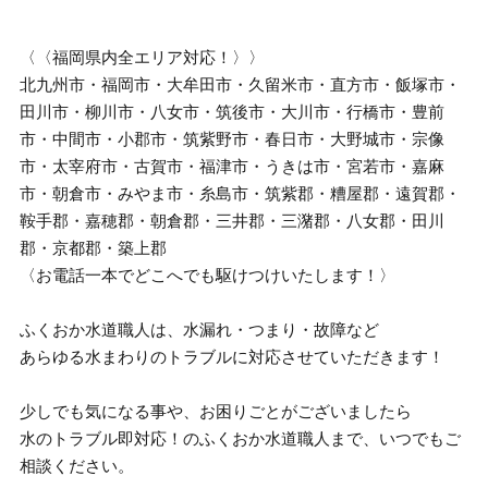
〈〈福岡県内全エリア対応！〉〉
北九州市・福岡市・大牟田市・久留米市・直方市・飯塚市・
田川市・柳川市・八女市・筑後市・大川市・行橋市・豊前
市・中間市・小郡市・筑紫野市・春日市・大野城市・宗像
市・太宰府市・古賀市・福津市・うきは市・宮若市・嘉麻
市・朝倉市・みやま市・糸島市・筑紫郡・糟屋郡・遠賀郡・
鞍手郡・嘉穂郡・朝倉郡・三井郡・三潴郡・八女郡・田川
郡・京都郡・築上郡
〈お電話一本でどこへでも駆けつけいたします！〉
ふくおか水道職人は、水漏れ・つまり・故障など
あらゆる水まわりのトラブルに対応させていただきます！
少しでも気になる事や、お困りごとがございましたら
水のトラブル即対応！のふくおか水道職人まで、いつでもご
相談ください。