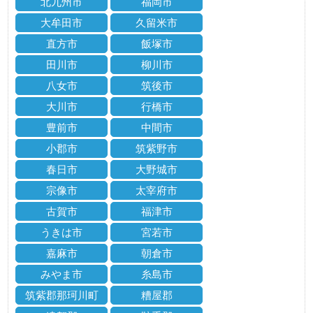
北九州市
福岡市
大牟田市
久留米市
直方市
飯塚市
田川市
柳川市
八女市
筑後市
大川市
行橋市
豊前市
中間市
小郡市
筑紫野市
春日市
大野城市
宗像市
太宰府市
古賀市
福津市
うきは市
宮若市
嘉麻市
朝倉市
みやま市
糸島市
筑紫郡那珂川町
糟屋郡