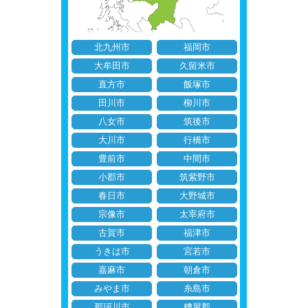
北九州市
福岡市
大牟田市
久留米市
直方市
飯塚市
田川市
柳川市
八女市
筑後市
大川市
行橋市
豊前市
中間市
小郡市
筑紫野市
春日市
大野城市
宗像市
太宰府市
古賀市
福津市
うきは市
宮若市
嘉麻市
朝倉市
みやま市
糸島市
那珂川市
糟屋郡