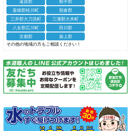
遠賀郡
鞍手郡
嘉穂郡桂川町
朝倉郡
三井郡大刀洗町
三潴郡大木町
八女郡広川町
田川郡
京都郡
築上郡
その他の地域の方もご相談ください！