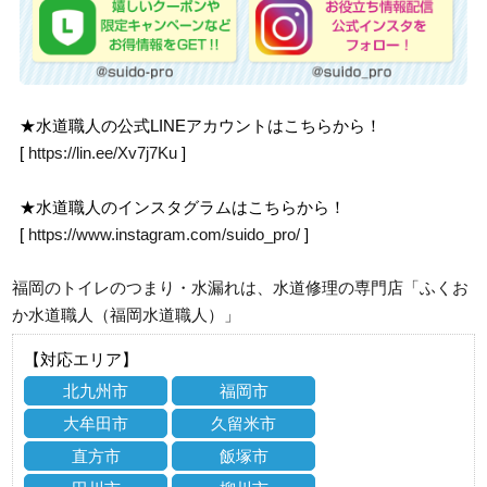
★水道職人の公式LINEアカウントはこちらから！
[
https://lin.ee/Xv7j7Ku
]
★水道職人のインスタグラムはこちらから！
[
https://www.instagram.com/suido_pro/
]
福岡のトイレのつまり・水漏れは、水道修理の専門店「ふくお
か水道職人（福岡水道職人）」
【対応エリア】
北九州市
福岡市
大牟田市
久留米市
直方市
飯塚市