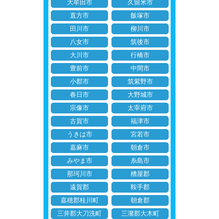
大牟田市
久留米市
直方市
飯塚市
田川市
柳川市
八女市
筑後市
大川市
行橋市
豊前市
中間市
小郡市
筑紫野市
春日市
大野城市
宗像市
太宰府市
古賀市
福津市
うきは市
宮若市
嘉麻市
朝倉市
みやま市
糸島市
那珂川市
糟屋郡
遠賀郡
鞍手郡
嘉穂郡桂川町
朝倉郡
三井郡大刀洗町
三潴郡大木町