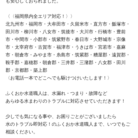
も安心しておられました。
〈〈福岡県内全エリア対応！〉〉
北九州市・福岡市・大牟田市・久留米市・直方市・飯塚市・
田川市・柳川市・八女市・筑後市・大川市・行橋市・豊前
市・中間市・小郡市・筑紫野市・春日市・大野城市・宗像
市・太宰府市・古賀市・福津市・うきは市・宮若市・嘉麻
市・朝倉市・みやま市・糸島市・筑紫郡・糟屋郡・遠賀郡・
鞍手郡・嘉穂郡・朝倉郡・三井郡・三潴郡・八女郡・田川
郡・京都郡・築上郡
〈お電話一本でどこへでも駆けつけいたします！〉
ふくおか水道職人は、水漏れ・つまり・故障など
あらゆる水まわりのトラブルに対応させていただきます！
少しでも気になる事や、お困りごとがございましたら
水のトラブル即対応！のふくおか水道職人まで、いつでもご
相談ください。