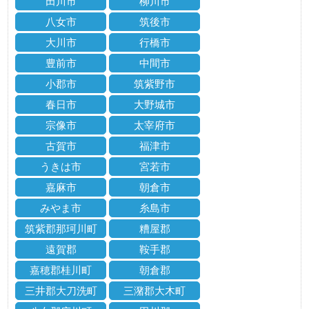
田川市
柳川市
八女市
筑後市
大川市
行橋市
豊前市
中間市
小郡市
筑紫野市
春日市
大野城市
宗像市
太宰府市
古賀市
福津市
うきは市
宮若市
嘉麻市
朝倉市
みやま市
糸島市
筑紫郡那珂川町
糟屋郡
遠賀郡
鞍手郡
嘉穂郡桂川町
朝倉郡
三井郡大刀洗町
三潴郡大木町