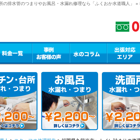
所の排水管のつまりやお風呂・水漏れ修理なら「ふくおか水道職人」 »