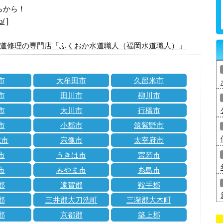
らから！
o/
]
道修理の専門店「ふくおか水道職人（福岡水道職人）」
市
大牟田市
久留米市
市
田川市
柳川市
市
大川市
行橋市
市
小郡市
筑紫野市
城市
宗像市
太宰府市
市
うきは市
宮若市
市
みやま市
糸島市
郡
遠賀郡
鞍手郡
郡
三井郡大刀洗町
三潴郡大木町
郡
京都郡
築上郡