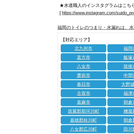
★水道職人のインスタグラムはこち
[
https://www.instagram.com/suido_pr
福岡のトイレのつまり・水漏れは、水
【対応エリア】
北九州市
福岡
直方市
飯塚
八女市
筑後
豊前市
中間
春日市
大野
古賀市
福津
嘉麻市
朝倉
筑紫郡那珂川町
糟屋
嘉穂郡桂川町
朝倉
八女郡広川町
田川