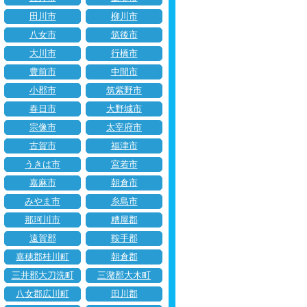
田川市
柳川市
八女市
筑後市
大川市
行橋市
豊前市
中間市
小郡市
筑紫野市
春日市
大野城市
宗像市
太宰府市
古賀市
福津市
うきは市
宮若市
嘉麻市
朝倉市
みやま市
糸島市
那珂川市
糟屋郡
遠賀郡
鞍手郡
嘉穂郡桂川町
朝倉郡
三井郡大刀洗町
三潴郡大木町
八女郡広川町
田川郡