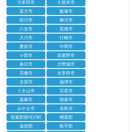
大牟田市
久留米市
直方市
飯塚市
田川市
柳川市
八女市
筑後市
大川市
行橋市
豊前市
中間市
小郡市
筑紫野市
春日市
大野城市
宗像市
太宰府市
古賀市
福津市
うきは市
宮若市
嘉麻市
朝倉市
みやま市
糸島市
筑紫郡那珂川町
糟屋郡
遠賀郡
鞍手郡