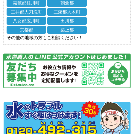
嘉穂郡桂川町
朝倉郡
三井郡大刀洗町
三潴郡大木町
八女郡広川町
田川郡
京都郡
築上郡
その他の地域の方もご相談ください！