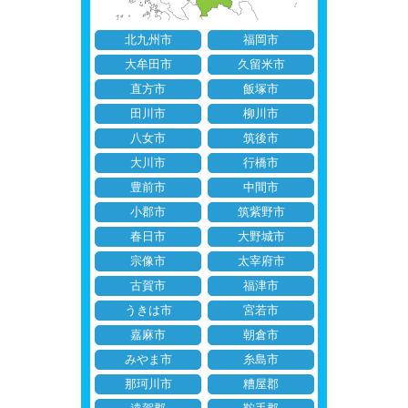
北九州市
福岡市
大牟田市
久留米市
直方市
飯塚市
田川市
柳川市
八女市
筑後市
大川市
行橋市
豊前市
中間市
小郡市
筑紫野市
春日市
大野城市
宗像市
太宰府市
古賀市
福津市
うきは市
宮若市
嘉麻市
朝倉市
みやま市
糸島市
那珂川市
糟屋郡