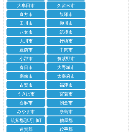
大牟田市
久留米市
直方市
飯塚市
田川市
柳川市
八女市
筑後市
大川市
行橋市
豊前市
中間市
小郡市
筑紫野市
春日市
大野城市
宗像市
太宰府市
古賀市
福津市
うきは市
宮若市
嘉麻市
朝倉市
みやま市
糸島市
筑紫郡那珂川町
糟屋郡
遠賀郡
鞍手郡