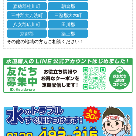
嘉穂郡桂川町
朝倉郡
三井郡大刀洗町
三潴郡大木町
八女郡広川町
田川郡
京都郡
築上郡
その他の地域の方もご相談ください！