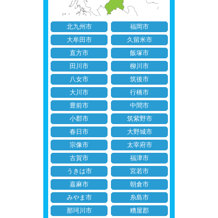
北九州市
福岡市
大牟田市
久留米市
直方市
飯塚市
田川市
柳川市
八女市
筑後市
大川市
行橋市
豊前市
中間市
小郡市
筑紫野市
春日市
大野城市
宗像市
太宰府市
古賀市
福津市
うきは市
宮若市
嘉麻市
朝倉市
みやま市
糸島市
那珂川市
糟屋郡