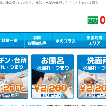
所の排水管のつまりやお風呂・水漏れ修理なら「ふくおか水道職人」 »