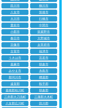
田川市
柳川市
八女市
筑後市
大川市
行橋市
豊前市
中間市
小郡市
筑紫野市
春日市
大野城市
宗像市
太宰府市
古賀市
福津市
うきは市
宮若市
嘉麻市
朝倉市
みやま市
糸島市
那珂川市
糟屋郡
遠賀郡
鞍手郡
嘉穂郡桂川町
朝倉郡
三井郡大刀洗町
三潴郡大木町
八女郡広川町
田川郡