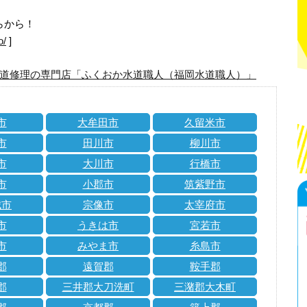
らから！
o/
]
道修理の専門店「ふくおか水道職人（福岡水道職人）」
市
大牟田市
久留米市
市
田川市
柳川市
市
大川市
行橋市
市
小郡市
筑紫野市
城市
宗像市
太宰府市
市
うきは市
宮若市
市
みやま市
糸島市
郡
遠賀郡
鞍手郡
郡
三井郡大刀洗町
三潴郡大木町