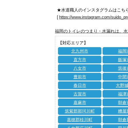
★水道職人のインスタグラムはこち
[
https://www.instagram.com/suido_pr
福岡のトイレのつまり・水漏れは、水
【対応エリア】
北九州市
福岡
直方市
飯塚
八女市
筑後
豊前市
中間
春日市
大野
古賀市
福津
嘉麻市
朝倉
筑紫郡那珂川町
糟屋
嘉穂郡桂川町
朝倉