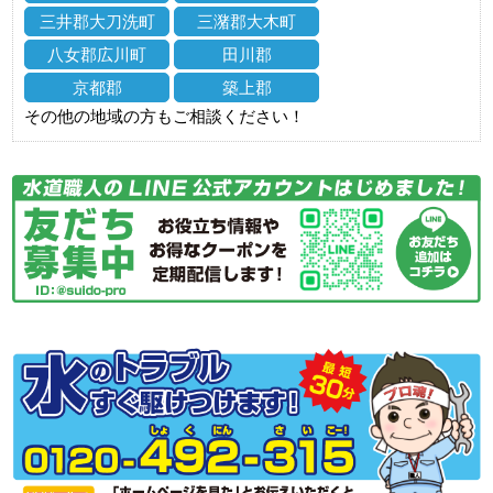
三井郡大刀洗町
三潴郡大木町
八女郡広川町
田川郡
京都郡
築上郡
その他の地域の方もご相談ください！