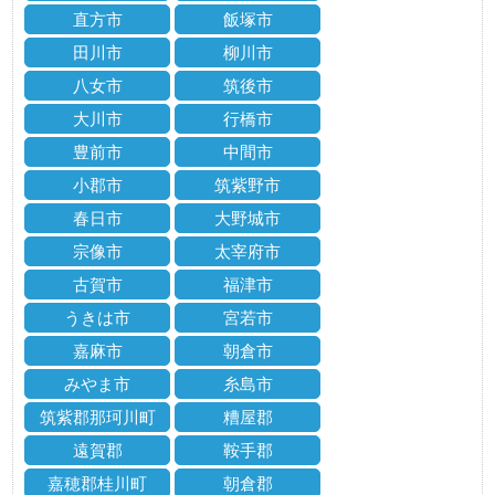
直方市
飯塚市
田川市
柳川市
八女市
筑後市
大川市
行橋市
豊前市
中間市
小郡市
筑紫野市
春日市
大野城市
宗像市
太宰府市
古賀市
福津市
うきは市
宮若市
嘉麻市
朝倉市
みやま市
糸島市
筑紫郡那珂川町
糟屋郡
遠賀郡
鞍手郡
嘉穂郡桂川町
朝倉郡