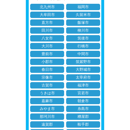
北九州市
福岡市
大牟田市
久留米市
直方市
飯塚市
田川市
柳川市
八女市
筑後市
大川市
行橋市
豊前市
中間市
小郡市
筑紫野市
春日市
大野城市
宗像市
太宰府市
古賀市
福津市
うきは市
宮若市
嘉麻市
朝倉市
みやま市
糸島市
那珂川市
糟屋郡
遠賀郡
鞍手郡