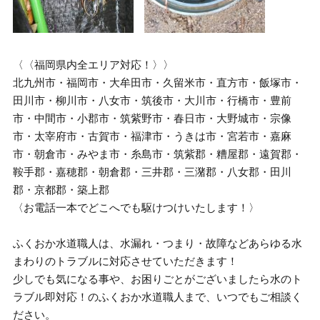
〈〈福岡県内全エリア対応！〉〉
北九州市・福岡市・大牟田市・久留米市・直方市・飯塚市・
田川市・柳川市・八女市・筑後市・大川市・行橋市・豊前
市・中間市・小郡市・筑紫野市・春日市・大野城市・宗像
市・太宰府市・古賀市・福津市・うきは市・宮若市・嘉麻
市・朝倉市・みやま市・糸島市・筑紫郡・糟屋郡・遠賀郡・
鞍手郡・嘉穂郡・朝倉郡・三井郡・三潴郡・八女郡・田川
郡・京都郡・築上郡
〈お電話一本でどこへでも駆けつけいたします！〉
ふくおか水道職人は、水漏れ・つまり・故障などあらゆる水
まわりのトラブルに対応させていただきます！
少しでも気になる事や、お困りごとがございましたら水のト
ラブル即対応！のふくおか水道職人まで、いつでもご相談く
ださい。