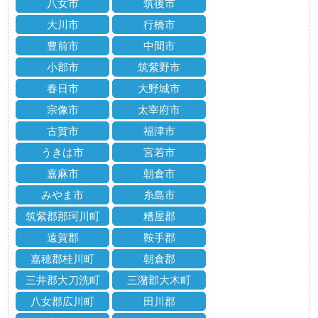
八女市
筑後市
大川市
行橋市
豊前市
中間市
小郡市
筑紫野市
春日市
大野城市
宗像市
太宰府市
古賀市
福津市
うきは市
宮若市
嘉麻市
朝倉市
みやま市
糸島市
筑紫郡那珂川町
糟屋郡
遠賀郡
鞍手郡
嘉穂郡桂川町
朝倉郡
三井郡大刀洗町
三潴郡大木町
八女郡広川町
田川郡