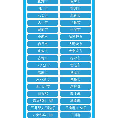
直方市
飯塚市
田川市
柳川市
八女市
筑後市
大川市
行橋市
豊前市
中間市
小郡市
筑紫野市
春日市
大野城市
宗像市
太宰府市
古賀市
福津市
うきは市
宮若市
嘉麻市
朝倉市
みやま市
糸島市
那珂川市
糟屋郡
遠賀郡
鞍手郡
嘉穂郡桂川町
朝倉郡
三井郡大刀洗町
三潴郡大木町
八女郡広川町
田川郡