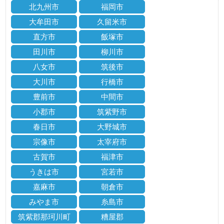
北九州市
福岡市
大牟田市
久留米市
直方市
飯塚市
田川市
柳川市
八女市
筑後市
大川市
行橋市
豊前市
中間市
小郡市
筑紫野市
春日市
大野城市
宗像市
太宰府市
古賀市
福津市
うきは市
宮若市
嘉麻市
朝倉市
みやま市
糸島市
筑紫郡那珂川町
糟屋郡