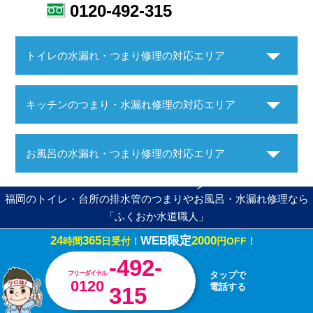
0120-492-315
トイレの水漏れ・つまり修理の対応エリア
キッチンのつまり・水漏れ修理の対応エリア
お風呂の水漏れ・つまり修理の対応エリア
福岡のトイレ・台所の排水管のつまりやお風呂・水漏れ修理なら
「ふくおか水道職人」
24
365
WEB限定
2000
時間
日受付！
円OFF！
Copyright ©ふくおか水道職人. All Rights Reserved.
-492-
フリーダイヤル
タップで
0120
電話する
315