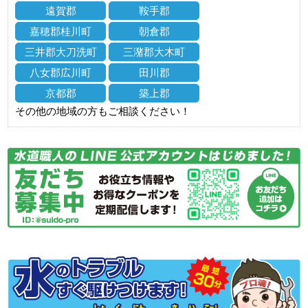
遠賀郡
鞍手郡
嘉穂郡桂川町
朝倉郡
三井郡大刀洗町
三潴郡大木町
八女郡広川町
田川郡
京都郡
築上郡
その他の地域の方もご相談ください！