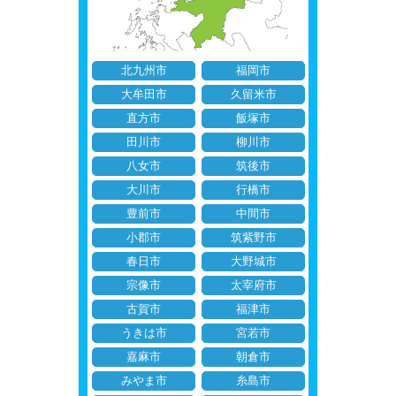
北九州市
福岡市
大牟田市
久留米市
直方市
飯塚市
田川市
柳川市
八女市
筑後市
大川市
行橋市
豊前市
中間市
小郡市
筑紫野市
春日市
大野城市
宗像市
太宰府市
古賀市
福津市
うきは市
宮若市
嘉麻市
朝倉市
みやま市
糸島市