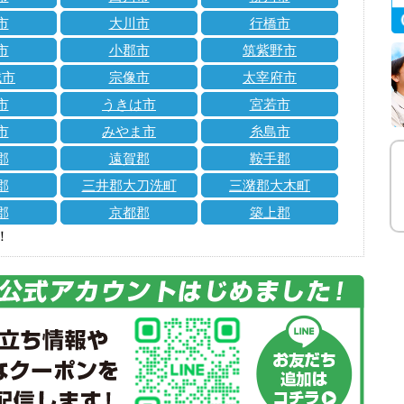
市
大川市
行橋市
市
小郡市
筑紫野市
城市
宗像市
太宰府市
市
うきは市
宮若市
市
みやま市
糸島市
郡
遠賀郡
鞍手郡
郡
三井郡大刀洗町
三潴郡大木町
郡
京都郡
築上郡
！