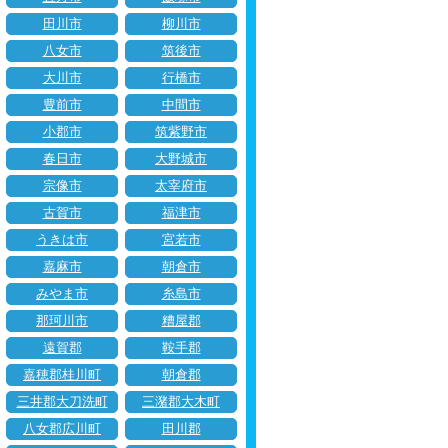
田川市
柳川市
八女市
筑後市
大川市
行橋市
豊前市
中間市
小郡市
筑紫野市
春日市
大野城市
宗像市
太宰府市
古賀市
福津市
うきは市
宮若市
嘉麻市
朝倉市
みやま市
糸島市
那珂川市
糟屋郡
遠賀郡
鞍手郡
嘉穂郡桂川町
朝倉郡
三井郡大刀洗町
三潴郡大木町
八女郡広川町
田川郡