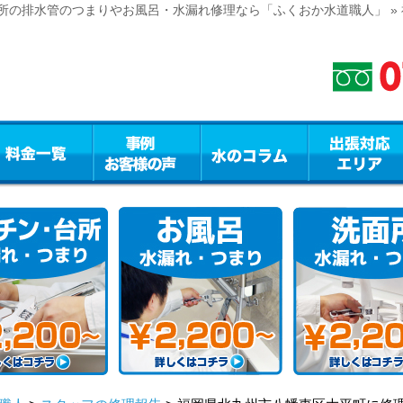
所の排水管のつまりやお風呂・水漏れ修理なら「ふくおか水道職人」 »