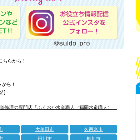
はこちらから！
らから！
o/
]
道修理の専門店「ふくおか水道職人（福岡水道職人）」
市
大牟田市
久留米市
市
田川市
柳川市