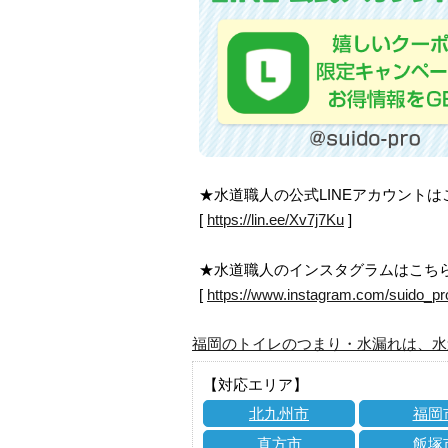
★水道職人の公式LINEアカウント
[
https://lin.ee/Xv7j7Ku
]
★水道職人のインスタグラムはこち
[
https://www.instagram.com/suido_pr
福岡のトイレのつまり・水漏れは、水
【対応エリア】
北九州市
福岡
直方市
飯塚