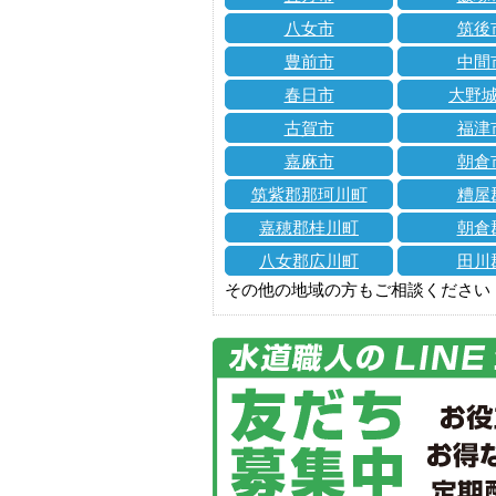
八女市
筑後
豊前市
中間
春日市
大野
古賀市
福津
嘉麻市
朝倉
筑紫郡那珂川町
糟屋
嘉穂郡桂川町
朝倉
八女郡広川町
田川
その他の地域の方もご相談ください