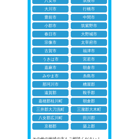
八女市
筑後市
大川市
行橋市
豊前市
中間市
小郡市
筑紫野市
春日市
大野城市
宗像市
太宰府市
古賀市
福津市
うきは市
宮若市
嘉麻市
朝倉市
みやま市
糸島市
那珂川市
糟屋郡
遠賀郡
鞍手郡
嘉穂郡桂川町
朝倉郡
三井郡大刀洗町
三潴郡大木町
八女郡広川町
田川郡
京都郡
築上郡
その他の地域の方もご相談ください！