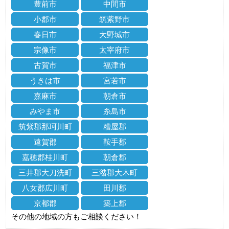
豊前市
中間市
小郡市
筑紫野市
春日市
大野城市
宗像市
太宰府市
古賀市
福津市
うきは市
宮若市
嘉麻市
朝倉市
みやま市
糸島市
筑紫郡那珂川町
糟屋郡
遠賀郡
鞍手郡
嘉穂郡桂川町
朝倉郡
三井郡大刀洗町
三潴郡大木町
八女郡広川町
田川郡
京都郡
築上郡
その他の地域の方もご相談ください！