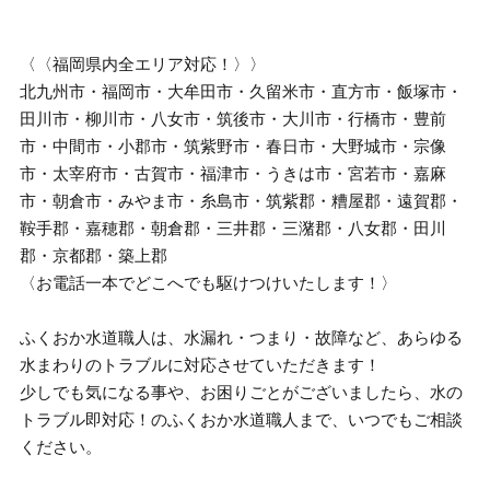
〈〈福岡県内全エリア対応！〉〉
北九州市・福岡市・大牟田市・久留米市・直方市・飯塚市・
田川市・柳川市・八女市・筑後市・大川市・行橋市・豊前
市・中間市・小郡市・筑紫野市・春日市・大野城市・宗像
市・太宰府市・古賀市・福津市・うきは市・宮若市・嘉麻
市・朝倉市・みやま市・糸島市・筑紫郡・糟屋郡・遠賀郡・
鞍手郡・嘉穂郡・朝倉郡・三井郡・三潴郡・八女郡・田川
郡・京都郡・築上郡
〈お電話一本でどこへでも駆けつけいたします！〉
ふくおか水道職人は、水漏れ・つまり・故障など、あらゆる
水まわりのトラブルに対応させていただきます！
少しでも気になる事や、お困りごとがございましたら、水の
トラブル即対応！のふくおか水道職人まで、いつでもご相談
ください。