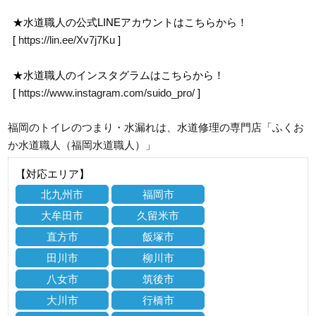
★水道職人の公式LINEアカウントはこちらから！
[
https://lin.ee/Xv7j7Ku
]
★水道職人のインスタグラムはこちらから！
[
https://www.instagram.com/suido_pro/
]
福岡のトイレのつまり・水漏れは、水道修理の専門店「ふくお
か水道職人（福岡水道職人）」
【対応エリア】
北九州市
福岡市
大牟田市
久留米市
直方市
飯塚市
田川市
柳川市
八女市
筑後市
大川市
行橋市