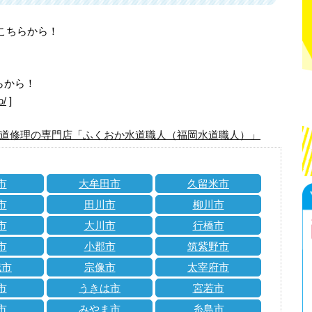
はこちらから！
らから！
o/
]
道修理の専門店「ふくおか水道職人（福岡水道職人）」
市
大牟田市
久留米市
市
田川市
柳川市
市
大川市
行橋市
市
小郡市
筑紫野市
城市
宗像市
太宰府市
市
うきは市
宮若市
市
みやま市
糸島市