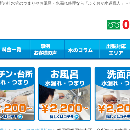
所の排水管のつまりやお風呂・水漏れ修理なら「ふくおか水道職人」 »