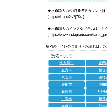
★水道職人の公式LINEアカウント
[
https://lin.ee/Xv7j7Ku
]
★水道職人のインスタグラムはこち
[
https://www.instagram.com/suido_pr
福岡のトイレのつまり・水漏れは、水
【対応エリア】
北九州市
福岡
直方市
飯塚
八女市
筑後
豊前市
中間
春日市
大野
古賀市
福津
嘉麻市
朝倉