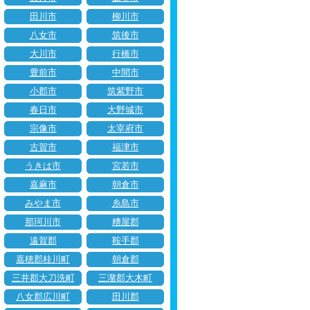
田川市
柳川市
八女市
筑後市
大川市
行橋市
豊前市
中間市
小郡市
筑紫野市
春日市
大野城市
宗像市
太宰府市
古賀市
福津市
うきは市
宮若市
嘉麻市
朝倉市
みやま市
糸島市
那珂川市
糟屋郡
遠賀郡
鞍手郡
嘉穂郡桂川町
朝倉郡
三井郡大刀洗町
三潴郡大木町
八女郡広川町
田川郡