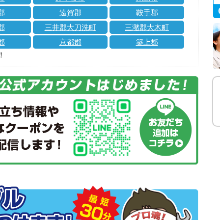
郡
遠賀郡
鞍手郡
郡
三井郡大刀洗町
三潴郡大木町
郡
京都郡
築上郡
！