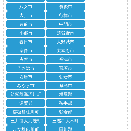
八女市
筑後市
大川市
行橋市
豊前市
中間市
小郡市
筑紫野市
春日市
大野城市
宗像市
太宰府市
古賀市
福津市
うきは市
宮若市
嘉麻市
朝倉市
みやま市
糸島市
筑紫郡那珂川町
糟屋郡
遠賀郡
鞍手郡
嘉穂郡桂川町
朝倉郡
三井郡大刀洗町
三潴郡大木町
八女郡広川町
田川郡