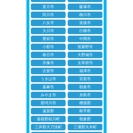
直方市
飯塚市
田川市
柳川市
八女市
筑後市
大川市
行橋市
豊前市
中間市
小郡市
筑紫野市
春日市
大野城市
宗像市
太宰府市
古賀市
福津市
うきは市
宮若市
嘉麻市
朝倉市
みやま市
糸島市
那珂川市
糟屋郡
遠賀郡
鞍手郡
嘉穂郡桂川町
朝倉郡
三井郡大刀洗町
三潴郡大木町