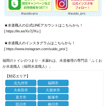
★水道職人の公式LINEアカウントはこちらから！
[
https://lin.ee/Xv7j7Ku
]
★水道職人のインスタグラムはこちらから！
[
https://www.instagram.com/suido_pro/
]
福岡のトイレのつまり・水漏れは、水道修理の専門店「ふくお
か水道職人（福岡水道職人）」
【対応エリア】
北九州市
福岡市
大牟田市
久留米市
直方市
飯塚市
田川市
柳川市