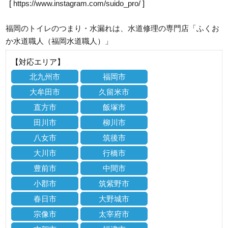
[
https://www.instagram.com/suido_pro/
]
福岡のトイレのつまり・水漏れは、水道修理の専門店「ふくお
か水道職人（福岡水道職人）」
【対応エリア】
北九州市
福岡市
大牟田市
久留米市
直方市
飯塚市
田川市
柳川市
八女市
筑後市
大川市
行橋市
豊前市
中間市
小郡市
筑紫野市
春日市
大野城市
宗像市
太宰府市