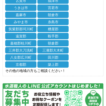
古賀市
福津市
うきは市
宮若市
嘉麻市
朝倉市
みやま市
糸島市
筑紫郡那珂川町
糟屋郡
遠賀郡
鞍手郡
嘉穂郡桂川町
朝倉郡
三井郡大刀洗町
三潴郡大木町
八女郡広川町
田川郡
京都郡
築上郡
その他の地域の方もご相談ください！