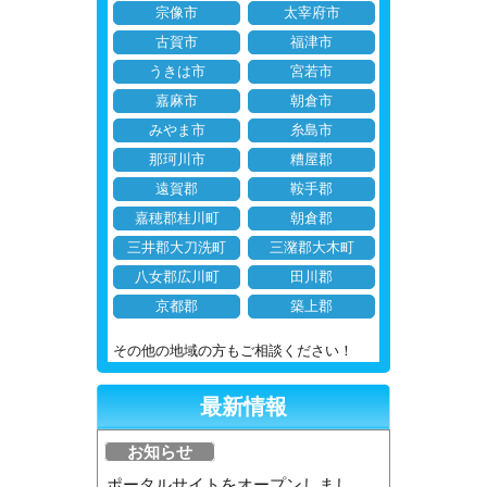
宗像市
太宰府市
古賀市
福津市
うきは市
宮若市
嘉麻市
朝倉市
みやま市
糸島市
那珂川市
糟屋郡
遠賀郡
鞍手郡
嘉穂郡桂川町
朝倉郡
三井郡大刀洗町
三潴郡大木町
八女郡広川町
田川郡
京都郡
築上郡
その他の地域の方もご相談ください！
最新情報
お知らせ
ポータルサイトをオープンしまし...