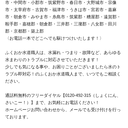
市・中間市・小郡市・筑紫野市・春日市・大野城市・宗像
市・太宰府市・古賀市・福津市・うきは市・宮若市・嘉麻
市・朝倉市・みやま市・糸島市・筑紫郡・糟屋郡・遠賀郡・
鞍手郡・嘉穂郡・朝倉郡・三井郡・三潴郡・八女郡・田川
郡・京都郡・築上郡
〈お電話一本でどこへでも駆けつけいたします！〉
ふくおか水道職人は、水漏れ・つまり・故障など、あらゆる
水まわりのトラブルに対応させていただきます！
少しでも気になる事や、お困りごとがございましたら水のト
ラブル即対応！のふくおか水道職人まで、いつでもご相談く
ださい。
通話料無料のフリーダイヤル【0120-492-315（しょくにん、
さいこー！）】まで、お気軽にお電話ください！
ホームページお問い合わせから、メールでも受け付けを行っ
ております。