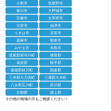
小郡市
筑紫野市
春日市
大野城市
宗像市
太宰府市
古賀市
福津市
うきは市
宮若市
嘉麻市
朝倉市
みやま市
糸島市
筑紫郡那珂川町
糟屋郡
遠賀郡
鞍手郡
嘉穂郡桂川町
朝倉郡
三井郡大刀洗町
三潴郡大木町
八女郡広川町
田川郡
京都郡
築上郡
その他の地域の方もご相談ください！