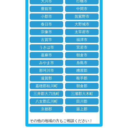
大川市
行橋市
豊前市
中間市
小郡市
筑紫野市
春日市
大野城市
宗像市
太宰府市
古賀市
福津市
うきは市
宮若市
嘉麻市
朝倉市
みやま市
糸島市
那珂川市
糟屋郡
遠賀郡
鞍手郡
嘉穂郡桂川町
朝倉郡
三井郡大刀洗町
三潴郡大木町
八女郡広川町
田川郡
京都郡
築上郡
その他の地域の方もご相談ください！