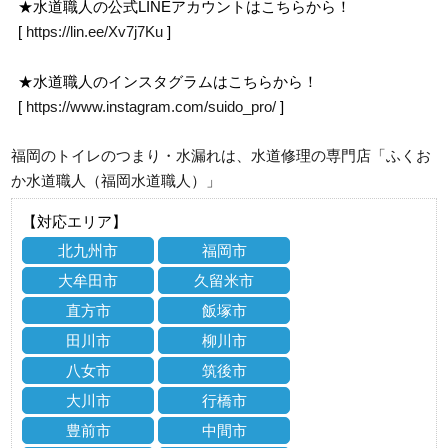
★水道職人の公式LINEアカウントはこちらから！
[
https://lin.ee/Xv7j7Ku
]
★水道職人のインスタグラムはこちらから！
[
https://www.instagram.com/suido_pro/
]
福岡のトイレのつまり・水漏れは、水道修理の専門店「ふくお
か水道職人（福岡水道職人）」
【対応エリア】
北九州市
福岡市
大牟田市
久留米市
直方市
飯塚市
田川市
柳川市
八女市
筑後市
大川市
行橋市
豊前市
中間市