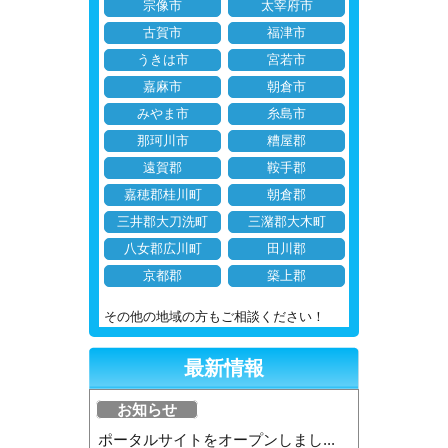
宗像市
太宰府市
古賀市
福津市
うきは市
宮若市
嘉麻市
朝倉市
みやま市
糸島市
那珂川市
糟屋郡
遠賀郡
鞍手郡
嘉穂郡桂川町
朝倉郡
三井郡大刀洗町
三潴郡大木町
八女郡広川町
田川郡
京都郡
築上郡
その他の地域の方もご相談ください！
最新情報
お知らせ
ポータルサイトをオープンしまし...