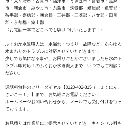
市・太宰府市・古賀市・福津市・うきは市・宮若市・嘉麻
市・朝倉市・みやま市・糸島市・筑紫郡・糟屋郡・遠賀郡・
鞍手郡・嘉穂郡・朝倉郡・三井郡・三潴郡・八女郡・田川
郡・京都郡・築上郡
〈お電話一本でどこへでも駆けつけいたします！〉
ふくおか水道職人は、水漏れ・つまり・故障など、あらゆる
水まわりのトラブルに対応させていただきます！
少しでも気になる事や、お困りごとがございましたら水のト
ラブル即対応！のふくおか水道職人まで、いつでもご相談く
ださい。
通話料無料のフリーダイヤル【0120-492-315（しょくにん、
さいこー！）】まで、お気軽にお電話ください！
ホームページお問い合わせから、メールでも受け付けを行っ
ております。
お見積りは作業前にご提示させていただき、キャンセル料も