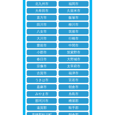
北九州市
福岡市
大牟田市
久留米市
直方市
飯塚市
田川市
柳川市
八女市
筑後市
大川市
行橋市
豊前市
中間市
小郡市
筑紫野市
春日市
大野城市
宗像市
太宰府市
古賀市
福津市
うきは市
宮若市
嘉麻市
朝倉市
みやま市
糸島市
那珂川市
糟屋郡
遠賀郡
鞍手郡
嘉穂郡桂川町
朝倉郡