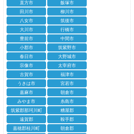
直方市
飯塚市
田川市
柳川市
八女市
筑後市
大川市
行橋市
豊前市
中間市
小郡市
筑紫野市
春日市
大野城市
宗像市
太宰府市
古賀市
福津市
うきは市
宮若市
嘉麻市
朝倉市
みやま市
糸島市
筑紫郡那珂川町
糟屋郡
遠賀郡
鞍手郡
嘉穂郡桂川町
朝倉郡