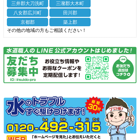
三井郡大刀洗町
三潴郡大木町
八女郡広川町
田川郡
京都郡
築上郡
その他の地域の方もご相談ください！