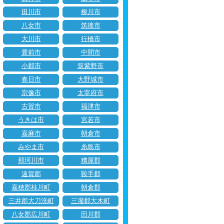
田川市
柳川市
八女市
筑後市
大川市
行橋市
豊前市
中間市
小郡市
筑紫野市
春日市
大野城市
宗像市
太宰府市
古賀市
福津市
うきは市
宮若市
嘉麻市
朝倉市
みやま市
糸島市
那珂川市
糟屋郡
遠賀郡
鞍手郡
嘉穂郡桂川町
朝倉郡
三井郡大刀洗町
三潴郡大木町
八女郡広川町
田川郡