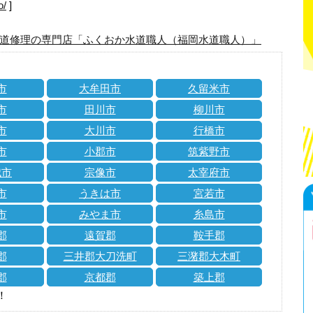
o/
]
道修理の専門店「ふくおか水道職人（福岡水道職人）」
市
大牟田市
久留米市
市
田川市
柳川市
市
大川市
行橋市
市
小郡市
筑紫野市
城市
宗像市
太宰府市
市
うきは市
宮若市
市
みやま市
糸島市
郡
遠賀郡
鞍手郡
郡
三井郡大刀洗町
三潴郡大木町
郡
京都郡
築上郡
！