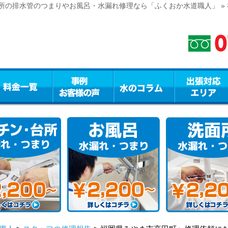
所の排水管のつまりやお風呂・水漏れ修理なら「ふくおか水道職人」 »