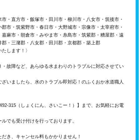
米市・直方市・飯塚市・田川市・柳川市・八女市・筑後市・
小郡市・筑紫野市・春日市・大野城市・宗像市・太宰府市・
・嘉麻市・朝倉市・みやま市・糸島市・筑紫郡・糟屋郡・遠
井郡・三潴郡・八女郡・田川郡・京都郡・築上郡
いたします！〉
り・故障など、あらゆる水まわりのトラブルに対応させてい
ございましたら、水のトラブル即対応！のふくおか水道職人
-492-315（しょくにん、さいこー！）】まで、お気軽にお電
ールでも受け付けを行っております。
ただき、キャンセル料もかかりません！