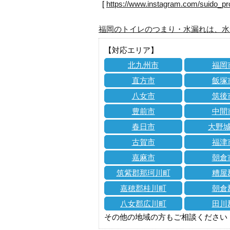
[
https://www.instagram.com/suido_pr
福岡のトイレのつまり・水漏れは、水
【対応エリア】
北九州市
福岡
直方市
飯塚
八女市
筑後
豊前市
中間
春日市
大野
古賀市
福津
嘉麻市
朝倉
筑紫郡那珂川町
糟屋
嘉穂郡桂川町
朝倉
八女郡広川町
田川
その他の地域の方もご相談ください