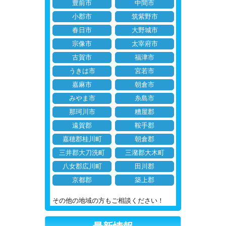
豊前市
中間市
小郡市
筑紫野市
春日市
大野城市
宗像市
太宰府市
古賀市
福津市
うきは市
宮若市
嘉麻市
朝倉市
みやま市
糸島市
那珂川市
糟屋郡
遠賀郡
鞍手郡
嘉穂郡桂川町
朝倉郡
三井郡大刀洗町
三潴郡大木町
八女郡広川町
田川郡
京都郡
築上郡
その他の地域の方もご相談ください！