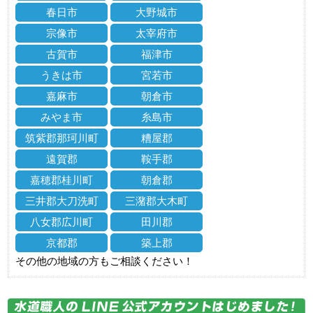
春日市
大野城市
宗像市
太宰府市
古賀市
福津市
うきは市
宮若市
嘉麻市
朝倉市
みやま市
糸島市
筑紫郡那珂川町
糟屋郡
遠賀郡
鞍手郡
嘉穂郡桂川町
朝倉郡
三井郡大刀洗町
三潴郡大木町
八女郡広川町
田川郡
京都郡
築上郡
その他の地域の方もご相談ください！