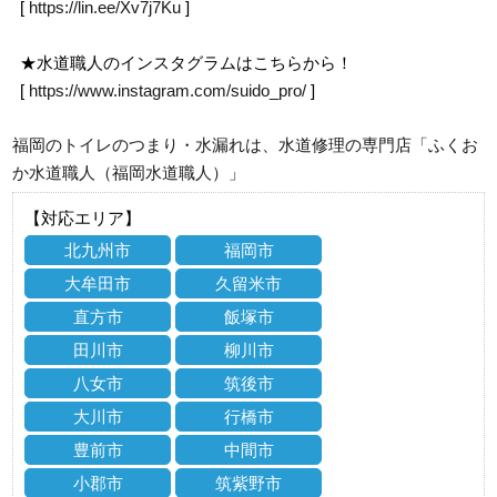
[
https://lin.ee/Xv7j7Ku
]
★水道職人のインスタグラムはこちらから！
[
https://www.instagram.com/suido_pro/
]
福岡のトイレのつまり・水漏れは、水道修理の専門店「ふくお
か水道職人（福岡水道職人）」
【対応エリア】
北九州市
福岡市
大牟田市
久留米市
直方市
飯塚市
田川市
柳川市
八女市
筑後市
大川市
行橋市
豊前市
中間市
小郡市
筑紫野市