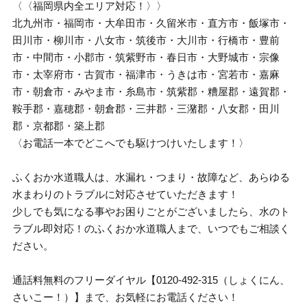
〈〈福岡県内全エリア対応！〉〉
北九州市・福岡市・大牟田市・久留米市・直方市・飯塚市・
田川市・柳川市・八女市・筑後市・大川市・行橋市・豊前
市・中間市・小郡市・筑紫野市・春日市・大野城市・宗像
市・太宰府市・古賀市・福津市・うきは市・宮若市・嘉麻
市・朝倉市・みやま市・糸島市・筑紫郡・糟屋郡・遠賀郡・
鞍手郡・嘉穂郡・朝倉郡・三井郡・三潴郡・八女郡・田川
郡・京都郡・築上郡
〈お電話一本でどこへでも駆けつけいたします！〉
ふくおか水道職人は、水漏れ・つまり・故障など、あらゆる
水まわりのトラブルに対応させていただきます！
少しでも気になる事やお困りごとがございましたら、水のト
ラブル即対応！のふくおか水道職人まで、いつでもご相談く
ださい。
通話料無料のフリーダイヤル【0120-492-315（しょくにん、
さいこー！）】まで、お気軽にお電話ください！