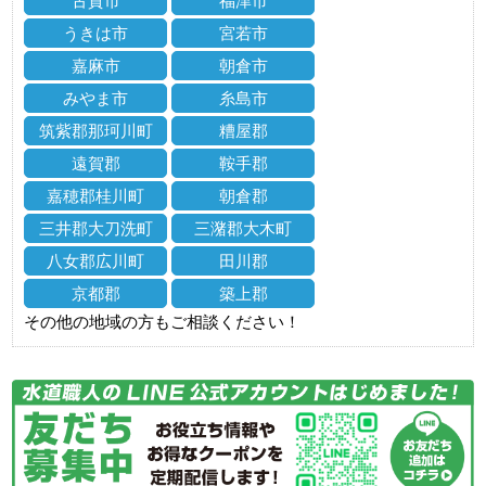
古賀市
福津市
うきは市
宮若市
嘉麻市
朝倉市
みやま市
糸島市
筑紫郡那珂川町
糟屋郡
遠賀郡
鞍手郡
嘉穂郡桂川町
朝倉郡
三井郡大刀洗町
三潴郡大木町
八女郡広川町
田川郡
京都郡
築上郡
その他の地域の方もご相談ください！