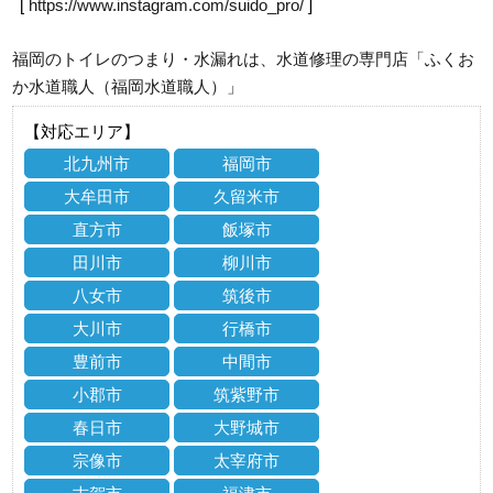
[
https://www.instagram.com/suido_pro/
]
福岡のトイレのつまり・水漏れは、水道修理の専門店「ふくお
か水道職人（福岡水道職人）」
【対応エリア】
北九州市
福岡市
大牟田市
久留米市
直方市
飯塚市
田川市
柳川市
八女市
筑後市
大川市
行橋市
豊前市
中間市
小郡市
筑紫野市
春日市
大野城市
宗像市
太宰府市