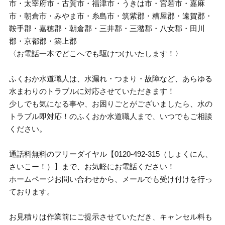
市・太宰府市・古賀市・福津市・うきは市・宮若市・嘉麻
市・朝倉市・みやま市・糸島市・筑紫郡・糟屋郡・遠賀郡・
鞍手郡・嘉穂郡・朝倉郡・三井郡・三潴郡・八女郡・田川
郡・京都郡・築上郡
〈お電話一本でどこへでも駆けつけいたします！〉
ふくおか水道職人は、水漏れ・つまり・故障など、あらゆる
水まわりのトラブルに対応させていただきます！
少しでも気になる事や、お困りごとがございましたら、水の
トラブル即対応！のふくおか水道職人まで、いつでもご相談
ください。
通話料無料のフリーダイヤル【0120-492-315（しょくにん、
さいこー！）】まで、お気軽にお電話ください！
ホームページお問い合わせから、メールでも受け付けを行っ
ております。
お見積りは作業前にご提示させていただき、キャンセル料も