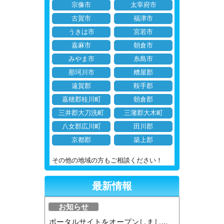
宗像市
太宰府市
古賀市
福津市
うきは市
宮若市
嘉麻市
朝倉市
みやま市
糸島市
那珂川市
糟屋郡
遠賀郡
鞍手郡
嘉穂郡桂川町
朝倉郡
三井郡大刀洗町
三潴郡大木町
八女郡広川町
田川郡
京都郡
築上郡
その他の地域の方もご相談ください！
最新情報
お知らせ
ポータルサイトをオープンしまし...