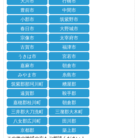
大川市
行橋市
豊前市
中間市
小郡市
筑紫野市
春日市
大野城市
宗像市
太宰府市
古賀市
福津市
うきは市
宮若市
嘉麻市
朝倉市
みやま市
糸島市
筑紫郡那珂川町
糟屋郡
遠賀郡
鞍手郡
嘉穂郡桂川町
朝倉郡
三井郡大刀洗町
三潴郡大木町
八女郡広川町
田川郡
京都郡
築上郡