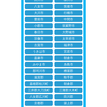
八女市
筑後市
大川市
行橋市
豊前市
中間市
小郡市
筑紫野市
春日市
大野城市
宗像市
太宰府市
古賀市
福津市
うきは市
宮若市
嘉麻市
朝倉市
みやま市
糸島市
那珂川市
糟屋郡
遠賀郡
鞍手郡
嘉穂郡桂川町
朝倉郡
三井郡大刀洗町
三潴郡大木町
八女郡広川町
田川郡
京都郡
築上郡