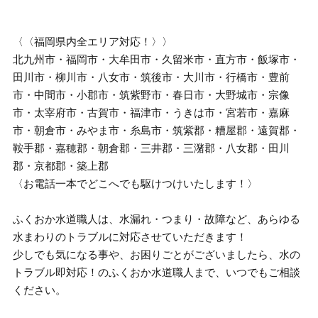
〈〈福岡県内全エリア対応！〉〉
北九州市・福岡市・大牟田市・久留米市・直方市・飯塚市・
田川市・柳川市・八女市・筑後市・大川市・行橋市・豊前
市・中間市・小郡市・筑紫野市・春日市・大野城市・宗像
市・太宰府市・古賀市・福津市・うきは市・宮若市・嘉麻
市・朝倉市・みやま市・糸島市・筑紫郡・糟屋郡・遠賀郡・
鞍手郡・嘉穂郡・朝倉郡・三井郡・三潴郡・八女郡・田川
郡・京都郡・築上郡
〈お電話一本でどこへでも駆けつけいたします！〉
ふくおか水道職人は、水漏れ・つまり・故障など、あらゆる
水まわりのトラブルに対応させていただきます！
少しでも気になる事や、お困りごとがございましたら、水の
トラブル即対応！のふくおか水道職人まで、いつでもご相談
ください。