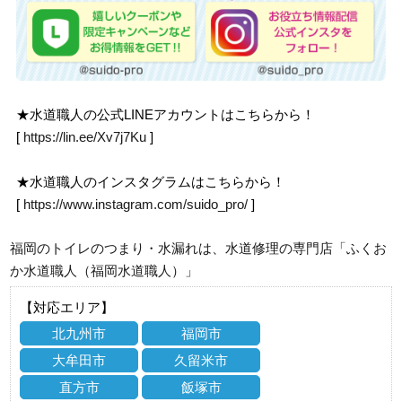
★水道職人の公式LINEアカウントはこちらから！
[
https://lin.ee/Xv7j7Ku
]
★水道職人のインスタグラムはこちらから！
[
https://www.instagram.com/suido_pro/
]
福岡のトイレのつまり・水漏れは、水道修理の専門店「ふくお
か水道職人（福岡水道職人）」
【対応エリア】
北九州市
福岡市
大牟田市
久留米市
直方市
飯塚市