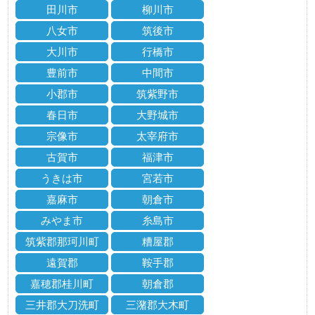
田川市
柳川市
八女市
筑後市
大川市
行橋市
豊前市
中間市
小郡市
筑紫野市
春日市
大野城市
宗像市
太宰府市
古賀市
福津市
うきは市
宮若市
嘉麻市
朝倉市
みやま市
糸島市
筑紫郡那珂川町
糟屋郡
遠賀郡
鞍手郡
嘉穂郡桂川町
朝倉郡
三井郡大刀洗町
三潴郡大木町