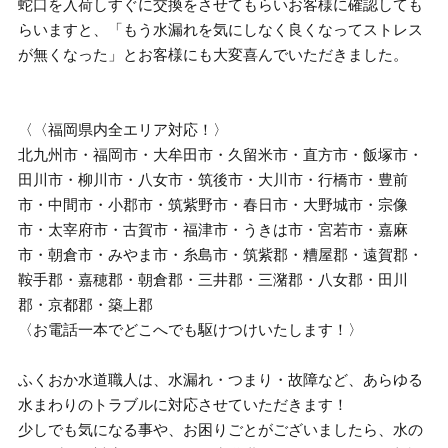
蛇口を入荷しすぐに交換をさせてもらいお客様に確認しても
らいますと、「もう水漏れを気にしなく良くなってストレス
が無くなった」とお客様にも大変喜んでいただきました。
〈〈福岡県内全エリア対応！〉
北九州市・福岡市・大牟田市・久留米市・直方市・飯塚市・
田川市・柳川市・八女市・筑後市・大川市・行橋市・豊前
市・中間市・小郡市・筑紫野市・春日市・大野城市・宗像
市・太宰府市・古賀市・福津市・うきは市・宮若市・嘉麻
市・朝倉市・みやま市・糸島市・筑紫郡・糟屋郡・遠賀郡・
鞍手郡・嘉穂郡・朝倉郡・三井郡・三潴郡・八女郡・田川
郡・京都郡・築上郡
〈お電話一本でどこへでも駆けつけいたします！〉
ふくおか水道職人は、水漏れ・つまり・故障など、あらゆる
水まわりのトラブルに対応させていただきます！
少しでも気になる事や、お困りごとがございましたら、水の