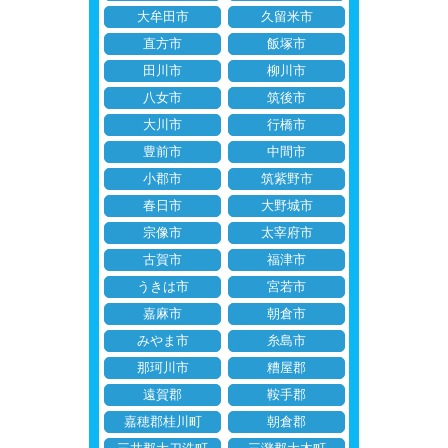
大牟田市
久留米市
直方市
飯塚市
田川市
柳川市
八女市
筑後市
大川市
行橋市
豊前市
中間市
小郡市
筑紫野市
春日市
大野城市
宗像市
太宰府市
古賀市
福津市
うきは市
宮若市
嘉麻市
朝倉市
みやま市
糸島市
那珂川市
糟屋郡
遠賀郡
鞍手郡
嘉穂郡桂川町
朝倉郡