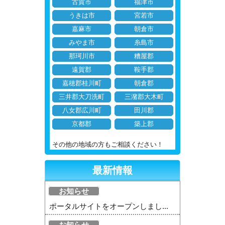
古賀市
福津市
うきは市
宮若市
嘉麻市
朝倉市
みやま市
糸島市
那珂川市
糟屋郡
遠賀郡
鞍手郡
嘉穂郡桂川町
朝倉郡
三井郡大刀洗町
三潴郡大木町
八女郡広川町
田川郡
京都郡
築上郡
その他の地域の方もご相談ください！
最新情報
お知らせ
ポータルサイトをオープンしまし...
お知らせ