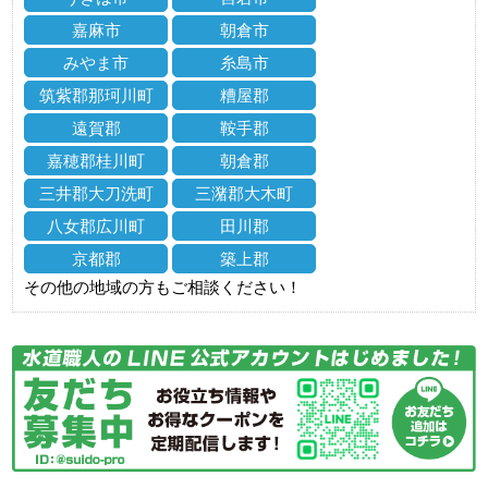
嘉麻市
朝倉市
みやま市
糸島市
筑紫郡那珂川町
糟屋郡
遠賀郡
鞍手郡
嘉穂郡桂川町
朝倉郡
三井郡大刀洗町
三潴郡大木町
八女郡広川町
田川郡
京都郡
築上郡
その他の地域の方もご相談ください！