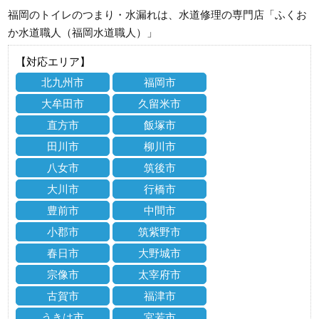
福岡のトイレのつまり・水漏れは、水道修理の専門店「ふくお
か水道職人（福岡水道職人）」
【対応エリア】
北九州市
福岡市
大牟田市
久留米市
直方市
飯塚市
田川市
柳川市
八女市
筑後市
大川市
行橋市
豊前市
中間市
小郡市
筑紫野市
春日市
大野城市
宗像市
太宰府市
古賀市
福津市
うきは市
宮若市