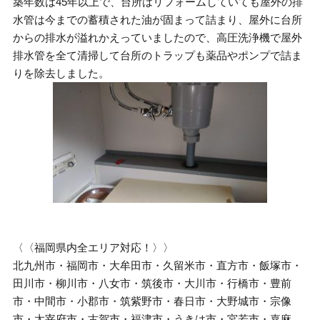
築年数は45年以上で、台所はリフォームしていても屋外の排
水管は今までの蓄積された油が固まって詰まり、屋外に台所
からの排水が溢れかえっていましたので、高圧洗浄機で屋外
排水管を全て清掃して台所のトラップも薬品やポンプで詰ま
りを除去しました。
〈〈福岡県内全エリア対応！〉〉
北九州市・福岡市・大牟田市・久留米市・直方市・飯塚市・
田川市・柳川市・八女市・筑後市・大川市・行橋市・豊前
市・中間市・小郡市・筑紫野市・春日市・大野城市・宗像
市・太宰府市・古賀市・福津市・うきは市・宮若市・嘉麻