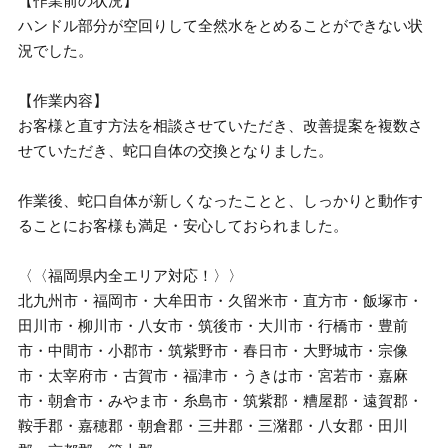
【作業前の状況】
ハンドル部分が空回りして全然水をとめることができない状
況でした。
【作業内容】
お客様と直す方法を相談させていただき、改善提案を複数さ
せていただき、蛇口自体の交換となりました。
作業後、蛇口自体が新しくなったことと、しっかりと動作す
ることにお客様も満足・安心しておられました。
〈〈福岡県内全エリア対応！〉〉
北九州市・福岡市・大牟田市・久留米市・直方市・飯塚市・
田川市・柳川市・八女市・筑後市・大川市・行橋市・豊前
市・中間市・小郡市・筑紫野市・春日市・大野城市・宗像
市・太宰府市・古賀市・福津市・うきは市・宮若市・嘉麻
市・朝倉市・みやま市・糸島市・筑紫郡・糟屋郡・遠賀郡・
鞍手郡・嘉穂郡・朝倉郡・三井郡・三潴郡・八女郡・田川