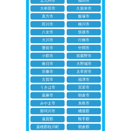
北九州市
福岡市
大牟田市
久留米市
直方市
飯塚市
田川市
柳川市
八女市
筑後市
大川市
行橋市
豊前市
中間市
小郡市
筑紫野市
春日市
大野城市
宗像市
太宰府市
古賀市
福津市
うきは市
宮若市
嘉麻市
朝倉市
みやま市
糸島市
那珂川市
糟屋郡
遠賀郡
鞍手郡
嘉穂郡桂川町
朝倉郡