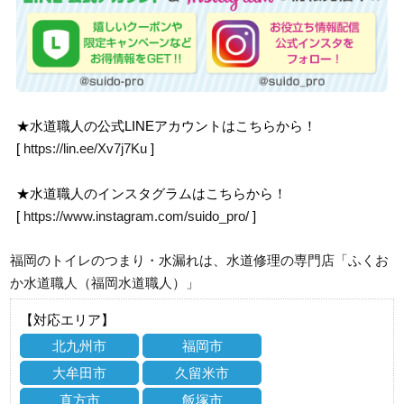
★水道職人の公式LINEアカウントはこちらから！
[
https://lin.ee/Xv7j7Ku
]
★水道職人のインスタグラムはこちらから！
[
https://www.instagram.com/suido_pro/
]
福岡のトイレのつまり・水漏れは、水道修理の専門店「ふくお
か水道職人（福岡水道職人）」
【対応エリア】
北九州市
福岡市
大牟田市
久留米市
直方市
飯塚市