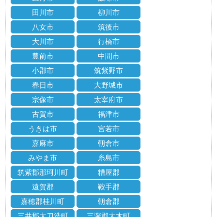
田川市
柳川市
八女市
筑後市
大川市
行橋市
豊前市
中間市
小郡市
筑紫野市
春日市
大野城市
宗像市
太宰府市
古賀市
福津市
うきは市
宮若市
嘉麻市
朝倉市
みやま市
糸島市
筑紫郡那珂川町
糟屋郡
遠賀郡
鞍手郡
嘉穂郡桂川町
朝倉郡
三井郡大刀洗町
三潴郡大木町