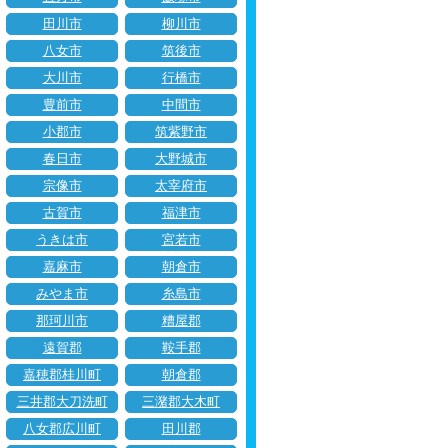
田川市
柳川市
八女市
筑後市
大川市
行橋市
豊前市
中間市
小郡市
筑紫野市
春日市
大野城市
宗像市
太宰府市
古賀市
福津市
うきは市
宮若市
嘉麻市
朝倉市
みやま市
糸島市
那珂川市
糟屋郡
遠賀郡
鞍手郡
嘉穂郡桂川町
朝倉郡
三井郡大刀洗町
三潴郡大木町
八女郡広川町
田川郡