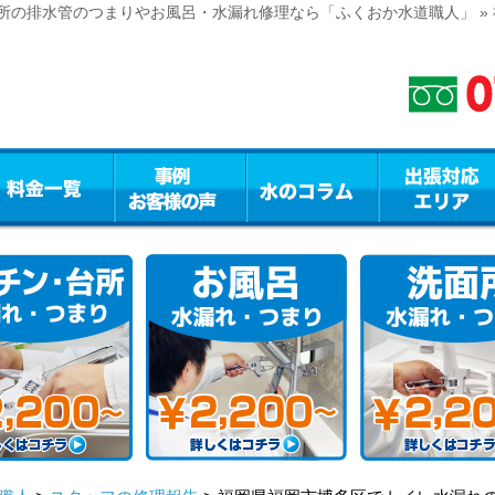
所の排水管のつまりやお風呂・水漏れ修理なら「ふくおか水道職人」 »