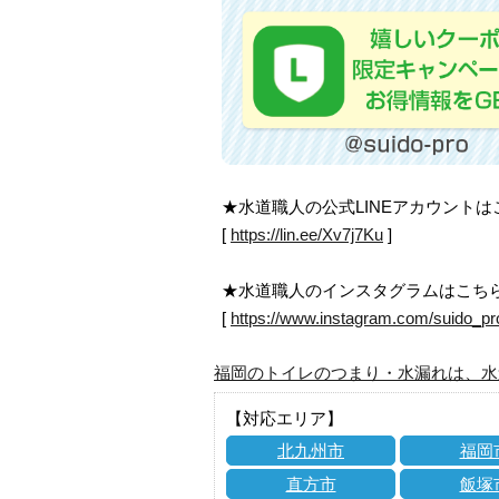
★水道職人の公式LINEアカウント
[
https://lin.ee/Xv7j7Ku
]
★水道職人のインスタグラムはこち
[
https://www.instagram.com/suido_pr
福岡のトイレのつまり・水漏れは、水
【対応エリア】
北九州市
福岡
直方市
飯塚