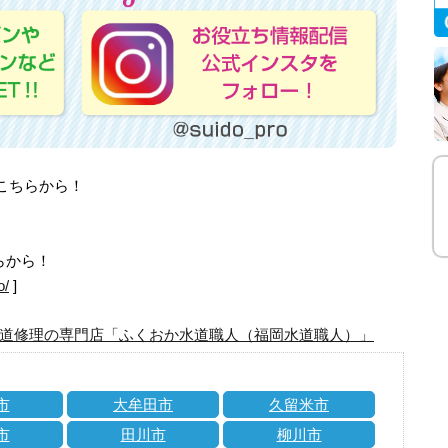
はこちらから！
らから！
o/
]
道修理の専門店「ふくおか水道職人（福岡水道職人）」
市
大牟田市
久留米市
市
田川市
柳川市