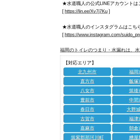
★水道職人の公式LINEアカウント
[
https://lin.ee/Xv7j7Ku
]
★水道職人のインスタグラムはこち
[
https://www.instagram.com/suido_pr
福岡のトイレのつまり・水漏れは、水
【対応エリア】
北九州市
福岡
直方市
飯塚
八女市
筑後
豊前市
中間
春日市
大野
古賀市
福津
嘉麻市
朝倉
筑紫郡那珂川町
糟屋