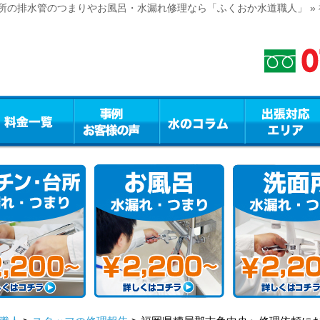
所の排水管のつまりやお風呂・水漏れ修理なら「ふくおか水道職人」 »