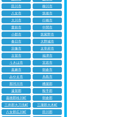
田川市
柳川市
八女市
筑後市
大川市
行橋市
豊前市
中間市
小郡市
筑紫野市
春日市
大野城市
宗像市
太宰府市
古賀市
福津市
うきは市
宮若市
嘉麻市
朝倉市
みやま市
糸島市
那珂川市
糟屋郡
遠賀郡
鞍手郡
嘉穂郡桂川町
朝倉郡
三井郡大刀洗町
三潴郡大木町
八女郡広川町
田川郡