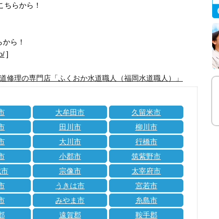
はこちらから！
らから！
o/
]
道修理の専門店「ふくおか水道職人（福岡水道職人）」
市
大牟田市
久留米市
市
田川市
柳川市
市
大川市
行橋市
市
小郡市
筑紫野市
城市
宗像市
太宰府市
市
うきは市
宮若市
市
みやま市
糸島市
郡
遠賀郡
鞍手郡