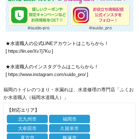
★水道職人の公式LINEアカウントはこちらから！
[
https://lin.ee/Xv7j7Ku
]
★水道職人のインスタグラムはこちらから！
[
https://www.instagram.com/suido_pro/
]
福岡のトイレのつまり・水漏れは、水道修理の専門店「ふくお
か水道職人（福岡水道職人）」
【対応エリア】
北九州市
福岡市
大牟田市
久留米市
直方市
飯塚市