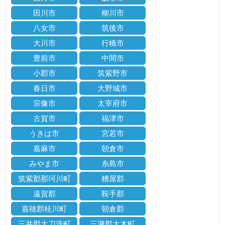
田川市
柳川市
八女市
筑後市
大川市
行橋市
豊前市
中間市
小郡市
筑紫野市
春日市
大野城市
宗像市
太宰府市
古賀市
福津市
うきは市
宮若市
嘉麻市
朝倉市
みやま市
糸島市
筑紫郡那珂川町
糟屋郡
遠賀郡
鞍手郡
嘉穂郡桂川町
朝倉郡
三井郡大刀洗町
三潴郡大木町