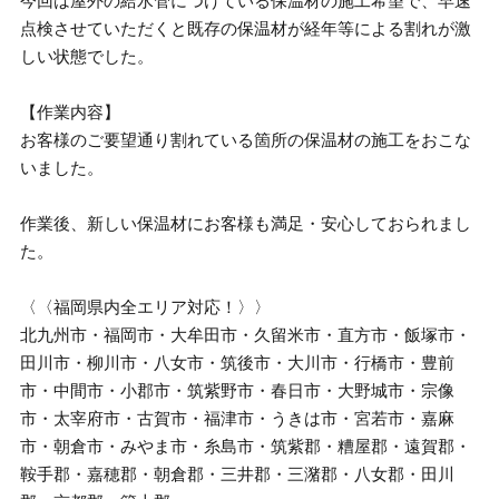
今回は屋外の給水管につけている保温材の施工希望で、早速
点検させていただくと既存の保温材が経年等による割れが激
しい状態でした。
【作業内容】
お客様のご要望通り割れている箇所の保温材の施工をおこな
いました。
作業後、新しい保温材にお客様も満足・安心しておられまし
た。
〈〈福岡県内全エリア対応！〉〉
北九州市・福岡市・大牟田市・久留米市・直方市・飯塚市・
田川市・柳川市・八女市・筑後市・大川市・行橋市・豊前
市・中間市・小郡市・筑紫野市・春日市・大野城市・宗像
市・太宰府市・古賀市・福津市・うきは市・宮若市・嘉麻
市・朝倉市・みやま市・糸島市・筑紫郡・糟屋郡・遠賀郡・
鞍手郡・嘉穂郡・朝倉郡・三井郡・三潴郡・八女郡・田川