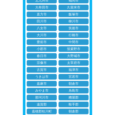
北九州市
福岡市
大牟田市
久留米市
直方市
飯塚市
田川市
柳川市
八女市
筑後市
大川市
行橋市
豊前市
中間市
小郡市
筑紫野市
春日市
大野城市
宗像市
太宰府市
古賀市
福津市
うきは市
宮若市
嘉麻市
朝倉市
みやま市
糸島市
那珂川市
糟屋郡
遠賀郡
鞍手郡
嘉穂郡桂川町
朝倉郡