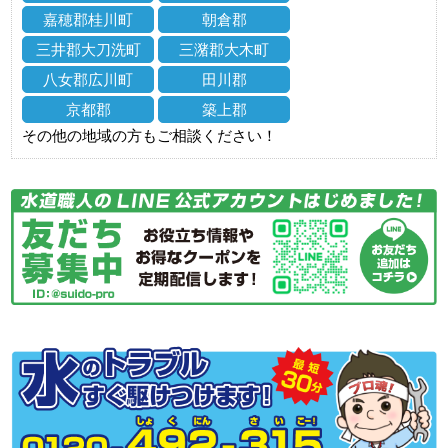
嘉穂郡桂川町
朝倉郡
三井郡大刀洗町
三潴郡大木町
八女郡広川町
田川郡
京都郡
築上郡
その他の地域の方もご相談ください！