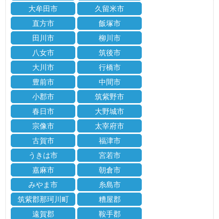
大牟田市
久留米市
直方市
飯塚市
田川市
柳川市
八女市
筑後市
大川市
行橋市
豊前市
中間市
小郡市
筑紫野市
春日市
大野城市
宗像市
太宰府市
古賀市
福津市
うきは市
宮若市
嘉麻市
朝倉市
みやま市
糸島市
筑紫郡那珂川町
糟屋郡
遠賀郡
鞍手郡