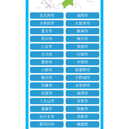
北九州市
福岡市
大牟田市
久留米市
直方市
飯塚市
田川市
柳川市
八女市
筑後市
大川市
行橋市
豊前市
中間市
小郡市
筑紫野市
春日市
大野城市
宗像市
太宰府市
古賀市
福津市
うきは市
宮若市
嘉麻市
朝倉市
みやま市
糸島市
那珂川市
糟屋郡