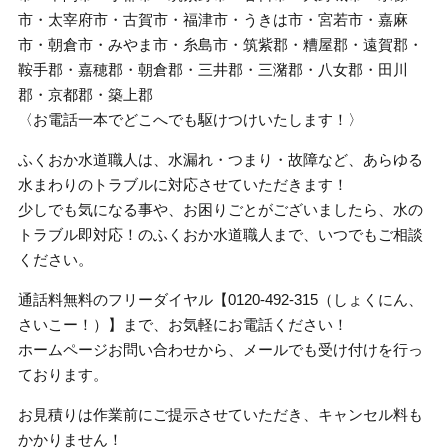
市・太宰府市・古賀市・福津市・うきは市・宮若市・嘉麻
市・朝倉市・みやま市・糸島市・筑紫郡・糟屋郡・遠賀郡・
鞍手郡・嘉穂郡・朝倉郡・三井郡・三潴郡・八女郡・田川
郡・京都郡・築上郡
〈お電話一本でどこへでも駆けつけいたします！〉
ふくおか水道職人は、水漏れ・つまり・故障など、あらゆる
水まわりのトラブルに対応させていただきます！
少しでも気になる事や、お困りごとがございましたら、水の
トラブル即対応！のふくおか水道職人まで、いつでもご相談
ください。
通話料無料のフリーダイヤル【0120-492-315（しょくにん、
さいこー！）】まで、お気軽にお電話ください！
ホームページお問い合わせから、メールでも受け付けを行っ
ております。
お見積りは作業前にご提示させていただき、キャンセル料も
かかりません！