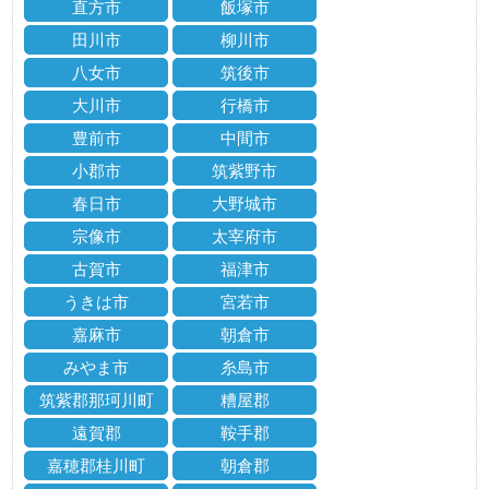
直方市
飯塚市
田川市
柳川市
八女市
筑後市
大川市
行橋市
豊前市
中間市
小郡市
筑紫野市
春日市
大野城市
宗像市
太宰府市
古賀市
福津市
うきは市
宮若市
嘉麻市
朝倉市
みやま市
糸島市
筑紫郡那珂川町
糟屋郡
遠賀郡
鞍手郡
嘉穂郡桂川町
朝倉郡