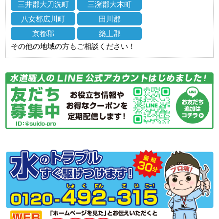
三井郡大刀洗町
三潴郡大木町
八女郡広川町
田川郡
京都郡
築上郡
その他の地域の方もご相談ください！