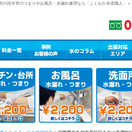
所の排水管のつまりやお風呂・水漏れ修理なら「ふくおか水道職人」 »