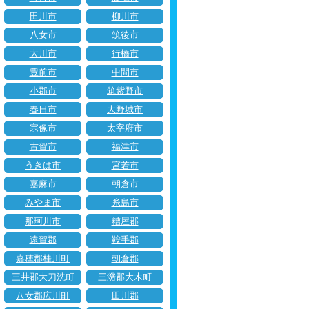
田川市
柳川市
八女市
筑後市
大川市
行橋市
豊前市
中間市
小郡市
筑紫野市
春日市
大野城市
宗像市
太宰府市
古賀市
福津市
うきは市
宮若市
嘉麻市
朝倉市
みやま市
糸島市
那珂川市
糟屋郡
遠賀郡
鞍手郡
嘉穂郡桂川町
朝倉郡
三井郡大刀洗町
三潴郡大木町
八女郡広川町
田川郡