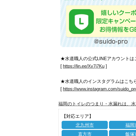
★水道職人の公式LINEアカウント
[
https://lin.ee/Xv7j7Ku
]
★水道職人のインスタグラムはこち
[
https://www.instagram.com/suido_pr
福岡のトイレのつまり・水漏れは、水
【対応エリア】
北九州市
福岡
直方市
飯塚