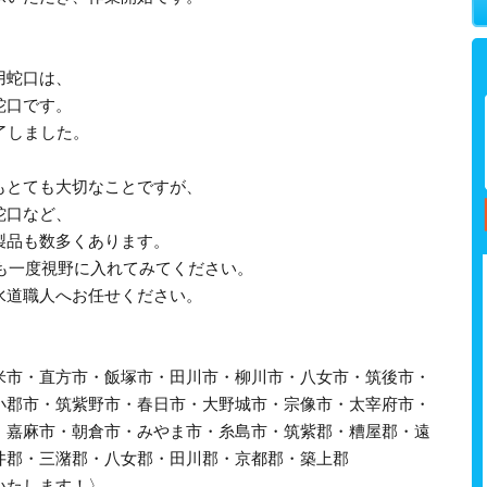
用蛇口は、
蛇口です。
了しました。
もとても大切なことですが、
蛇口など、
製品も数多くあります。
とも一度視野に入れてみてください。
水道職人へお任せください。
米市・直方市・飯塚市・田川市・柳川市・八女市・筑後市・
小郡市・筑紫野市・春日市・大野城市・宗像市・太宰府市・
・嘉麻市・朝倉市・みやま市・糸島市・筑紫郡・糟屋郡・遠
井郡・三潴郡・八女郡・田川郡・京都郡・築上郡
いたします！〉