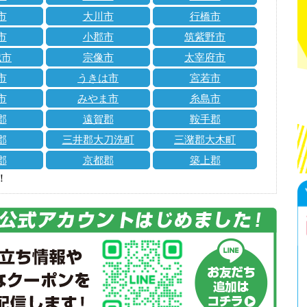
市
大川市
行橋市
市
小郡市
筑紫野市
城市
宗像市
太宰府市
市
うきは市
宮若市
市
みやま市
糸島市
郡
遠賀郡
鞍手郡
郡
三井郡大刀洗町
三潴郡大木町
郡
京都郡
築上郡
！