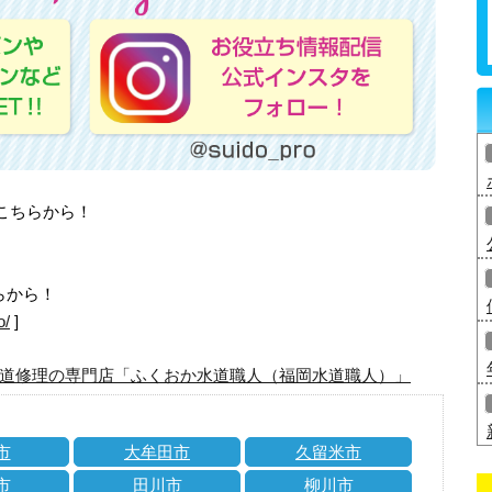
はこちらから！
らから！
o/
]
道修理の専門店「ふくおか水道職人（福岡水道職人）」
市
大牟田市
久留米市
市
田川市
柳川市