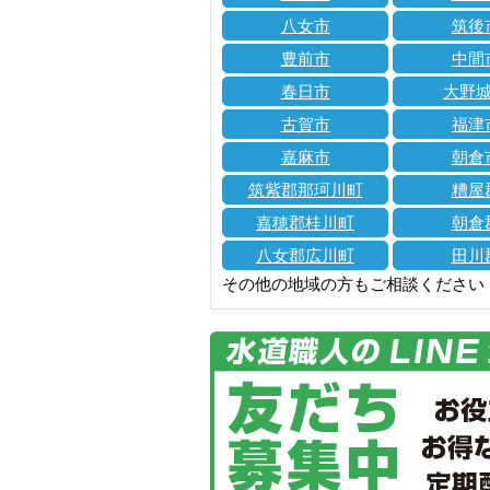
八女市
筑後
豊前市
中間
春日市
大野
古賀市
福津
嘉麻市
朝倉
筑紫郡那珂川町
糟屋
嘉穂郡桂川町
朝倉
八女郡広川町
田川
その他の地域の方もご相談ください