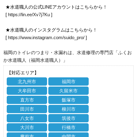
★水道職人の公式LINEアカウントはこちらから！
[
https://lin.ee/Xv7j7Ku
]
★水道職人のインスタグラムはこちらから！
[
https://www.instagram.com/suido_pro/
]
福岡のトイレのつまり・水漏れは、水道修理の専門店「ふくお
か水道職人（福岡水道職人）」
【対応エリア】
北九州市
福岡市
大牟田市
久留米市
直方市
飯塚市
田川市
柳川市
八女市
筑後市
大川市
行橋市
豊前市
中間市