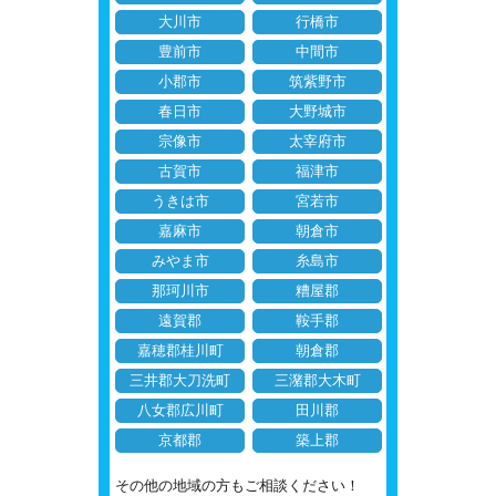
大川市
行橋市
豊前市
中間市
小郡市
筑紫野市
春日市
大野城市
宗像市
太宰府市
古賀市
福津市
うきは市
宮若市
嘉麻市
朝倉市
みやま市
糸島市
那珂川市
糟屋郡
遠賀郡
鞍手郡
嘉穂郡桂川町
朝倉郡
三井郡大刀洗町
三潴郡大木町
八女郡広川町
田川郡
京都郡
築上郡
その他の地域の方もご相談ください！