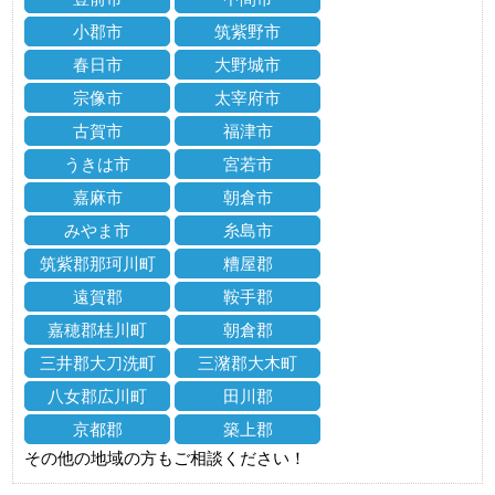
小郡市
筑紫野市
春日市
大野城市
宗像市
太宰府市
古賀市
福津市
うきは市
宮若市
嘉麻市
朝倉市
みやま市
糸島市
筑紫郡那珂川町
糟屋郡
遠賀郡
鞍手郡
嘉穂郡桂川町
朝倉郡
三井郡大刀洗町
三潴郡大木町
八女郡広川町
田川郡
京都郡
築上郡
その他の地域の方もご相談ください！